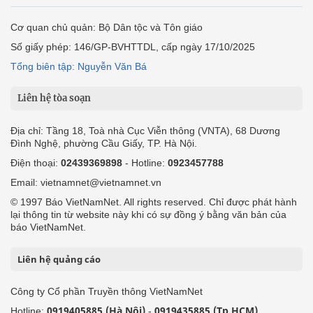
Cơ quan chủ quản: Bộ Dân tộc và Tôn giáo
Số giấy phép: 146/GP-BVHTTDL, cấp ngày 17/10/2025
Tổng biên tập: Nguyễn Văn Bá
Liên hệ tòa soạn
Địa chỉ: Tầng 18, Toà nhà Cục Viễn thông (VNTA), 68 Dương
Đình Nghệ, phường Cầu Giấy, TP. Hà Nội.
Điện thoại:
02439369898
- Hotline:
0923457788
Email: vietnamnet@vietnamnet.vn
© 1997 Báo VietNamNet. All rights reserved. Chỉ được phát hành
lại thông tin từ website này khi có sự đồng ý bằng văn bản của
báo VietNamNet.
Liên hệ quảng cáo
Công ty Cổ phần Truyền thông VietNamNet
0919405885 (Hà Nội)
0919435885 (Tp.HCM)
Hotline:
-