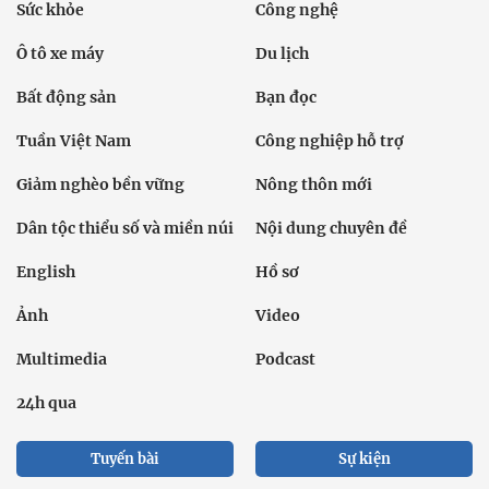
Sức khỏe
Công nghệ
Ô tô xe máy
Du lịch
Bất động sản
Bạn đọc
Tuần Việt Nam
Công nghiệp hỗ trợ
Giảm nghèo bền vững
Nông thôn mới
Dân tộc thiểu số và miền núi
Nội dung chuyên đề
English
Hồ sơ
Ảnh
Video
Multimedia
Podcast
24h qua
Tuyến bài
Sự kiện