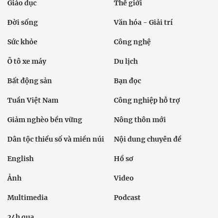
Giáo dục
Thế giới
Đời sống
Văn hóa - Giải trí
Sức khỏe
Công nghệ
Ô tô xe máy
Du lịch
Bất động sản
Bạn đọc
Tuần Việt Nam
Công nghiệp hỗ trợ
Giảm nghèo bền vững
Nông thôn mới
Dân tộc thiểu số và miền núi
Nội dung chuyên đề
English
Hồ sơ
Ảnh
Video
Multimedia
Podcast
24h qua