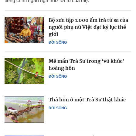
tiếng chim ngân nga như lời ru của mẹ.
Bộ sưu tập 1.000 ấm trà tử sa của
người phụ nữ Việt đạt kỷ lục thế
giới
ĐỜI SỐNG
Mê mẩn Trà Sư trong ‘vũ khúc’
hoàng hôn
ĐỜI SỐNG
Thả hồn ở một Trà Sư thật khác
ĐỜI SỐNG