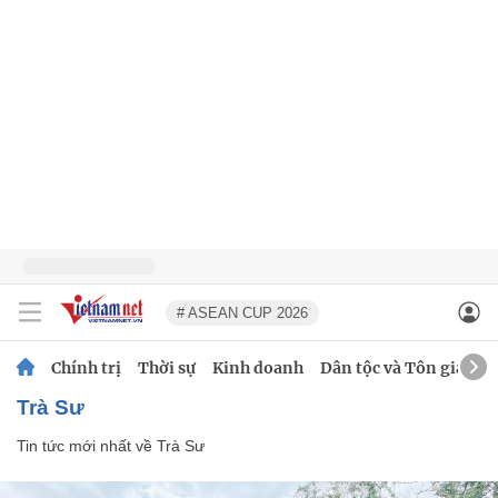
# ASEAN CUP 2026
Chính trị
Thời sự
Kinh doanh
Dân tộc và Tôn giáo
Trà Sư
Tin tức mới nhất về
Trà Sư