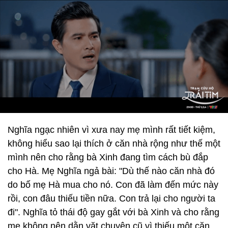
Nghĩa ngạc nhiên vì xưa nay mẹ mình rất tiết kiệm,
không hiểu sao lại thích ở căn nhà rộng như thế một
mình nên cho rằng bà Xinh đang tìm cách bù đắp
cho Hà. Mẹ Nghĩa ngả bài: "Dù thế nào căn nhà đó
do bố mẹ Hà mua cho nó. Con đã làm đến mức này
rồi, con đâu thiếu tiền nữa. Con trả lại cho người ta
đi". Nghĩa tỏ thái độ gay gắt với bà Xinh và cho rằng
mẹ không nên dằn vặt chuyện cũ vì thiếu một căn