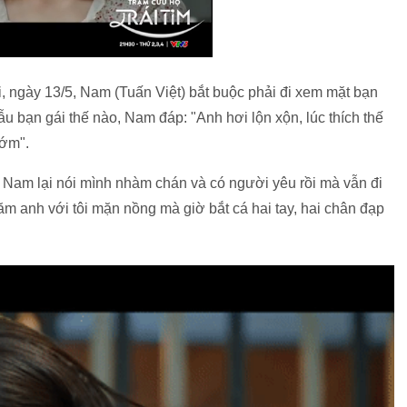
ai, ngày 13/5, Nam (Tuấn Việt) bắt buộc phải đi xem mặt bạn
u bạn gái thế nào, Nam đáp: "Anh hơi lộn xộn, lúc thích thế
sớm".
o Nam lại nói mình nhàm chán và có người yêu rồi mà vẫn đi
ăm anh với tôi mặn nồng mà giờ bắt cá hai tay, hai chân đạp