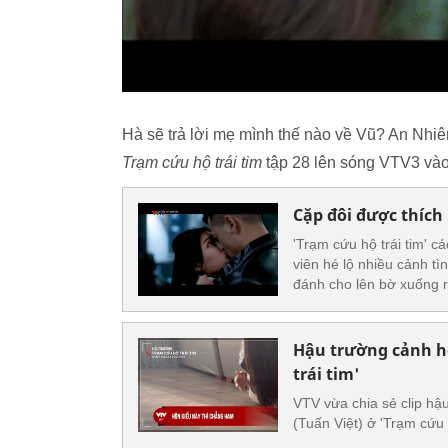
Hà sẽ trả lời mẹ mình thế nào về Vũ? An Nhiên
Trạm cứu hộ trái tim
tập 28 lên sóng VTV3 vào 
Cặp đôi được thích
'Trạm cứu hộ trái tim' c
viên hé lộ nhiều cảnh t
đánh cho lên bờ xuống 
Hậu trường cảnh hô
trái tim'
VTV vừa chia sẻ clip h
(Tuấn Việt) ở 'Trạm cứu h