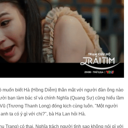
ò muốn biết Hà (Hồng Diễm) thân mật với người đàn ông nào
gười bạn làm bác sĩ và chính Nghĩa (Quang Sự) cũng hiểu lầm
ờ Vũ (Trương Thanh Long) đóng kịch cùng luôn. "Một người
anh ta có ý gì với chị?", bà Hạ Lan hỏi Hà.
u Trang) có thai, Nghĩa trách người tình sao không nói gì với