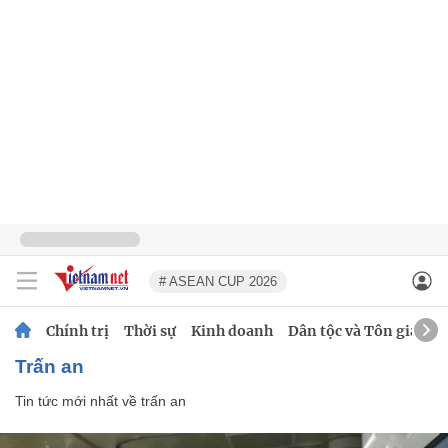
# ASEAN CUP 2026
Chính trị
Thời sự
Kinh doanh
Dân tộc và Tôn giáo
trấn an
Tin tức mới nhất về
trấn an