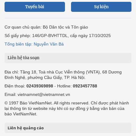
Tuyến bài
Sự kiện
Cơ quan chủ quản: Bộ Dân tộc và Tôn giáo
Số giấy phép: 146/GP-BVHTTDL, cấp ngày 17/10/2025
Tổng biên tập: Nguyễn Văn Bá
Liên hệ tòa soạn
Địa chỉ: Tầng 18, Toà nhà Cục Viễn thông (VNTA), 68 Dương
Đình Nghệ, phường Cầu Giấy, TP. Hà Nội.
Điện thoại:
02439369898
- Hotline:
0923457788
Email: vietnamnet@vietnamnet.vn
© 1997 Báo VietNamNet. All rights reserved. Chỉ được phát hành
lại thông tin từ website này khi có sự đồng ý bằng văn bản của
báo VietNamNet.
Liên hệ quảng cáo