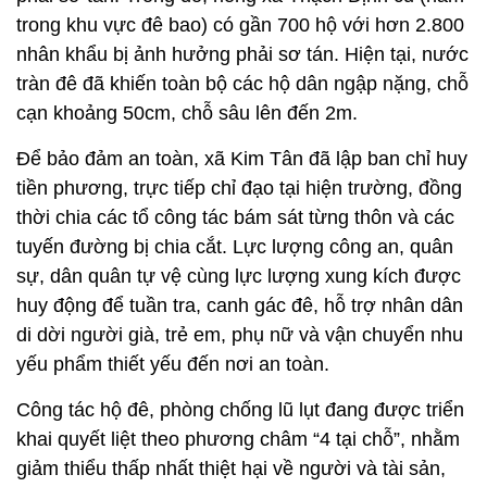
trong khu vực đê bao) có gần 700 hộ với hơn 2.800
nhân khẩu bị ảnh hưởng phải sơ tán. Hiện tại, nước
tràn đê đã khiến toàn bộ các hộ dân ngập nặng, chỗ
cạn khoảng 50cm, chỗ sâu lên đến 2m.
Để bảo đảm an toàn, xã Kim Tân đã lập ban chỉ huy
tiền phương, trực tiếp chỉ đạo tại hiện trường, đồng
thời chia các tổ công tác bám sát từng thôn và các
tuyến đường bị chia cắt. Lực lượng công an, quân
sự, dân quân tự vệ cùng lực lượng xung kích được
huy động để tuần tra, canh gác đê, hỗ trợ nhân dân
di dời người già, trẻ em, phụ nữ và vận chuyển nhu
yếu phẩm thiết yếu đến nơi an toàn.
Công tác hộ đê, phòng chống lũ lụt đang được triển
khai quyết liệt theo phương châm “4 tại chỗ”, nhằm
giảm thiểu thấp nhất thiệt hại về người và tài sản,