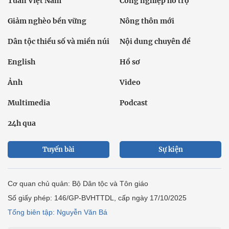
Tuần Việt Nam
Công nghiệp hỗ trợ
Giảm nghèo bền vững
Nông thôn mới
Dân tộc thiểu số và miền núi
Nội dung chuyên đề
English
Hồ sơ
Ảnh
Video
Multimedia
Podcast
24h qua
Tuyến bài
Sự kiện
Cơ quan chủ quản: Bộ Dân tộc và Tôn giáo
Số giấy phép: 146/GP-BVHTTDL, cấp ngày 17/10/2025
Tổng biên tập: Nguyễn Văn Bá