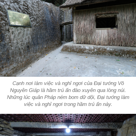
Cạnh nơi làm việc và nghỉ ngơi của Đại tướng Võ
Nguyên Giáp là hầm trú ẩn đào xuyên qua lòng núi.
Những lúc quân Pháp ném bom dữ dội, Đại tướng làm
việc và nghỉ ngơi trong hầm trú ẩn này.