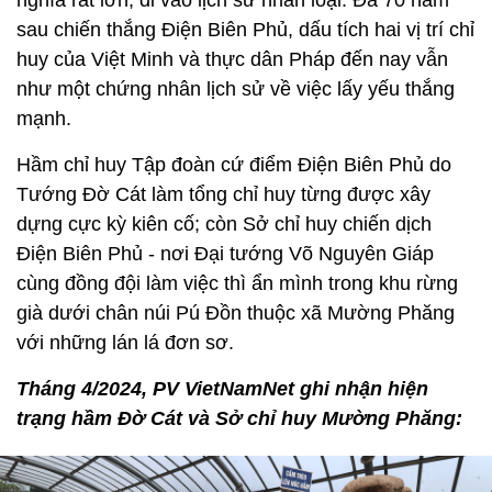
nghĩa rất lớn, đi vào lịch sử nhân loại. Đã 70 năm
sau chiến thắng Điện Biên Phủ, dấu tích hai vị trí chỉ
huy của Việt Minh và thực dân Pháp đến nay vẫn
như một chứng nhân lịch sử về việc lấy yếu thắng
mạnh.
Hầm chỉ huy Tập đoàn cứ điểm Điện Biên Phủ do
Tướng Đờ Cát làm tổng chỉ huy từng được xây
dựng cực kỳ kiên cố; còn Sở chỉ huy chiến dịch
Điện Biên Phủ - nơi Đại tướng Võ Nguyên Giáp
cùng đồng đội làm việc thì ẩn mình trong khu rừng
già dưới chân núi Pú Đồn thuộc xã Mường Phăng
với những lán lá đơn sơ.
Tháng 4/2024, PV VietNamNet ghi nhận hiện
trạng hầm Đờ Cát và Sở chỉ huy Mường Phăng: