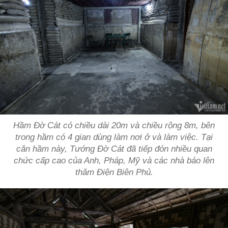
Hầm Đờ Cát có chiều dài 20m và chiều rộng 8m, bên
trong hầm có 4 gian dùng làm nơi ở và làm việc. Tại
căn hầm này, Tướng Đờ Cát đã tiếp đón nhiều quan
chức cấp cao của Anh, Pháp, Mỹ và các nhà báo lên
thăm Điện Biên Phủ.