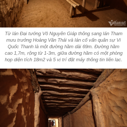
Từ lán Đại tướng Võ Nguyên Giáp thông sang lán Tham
mưu trưởng Hoàng Văn Thái và lán cố vấn quân sự Vi
Quốc Thanh là một đường hầm dài 69m. Đường hầm
cao 1,7m, rộng từ 1-3m, giữa đường hầm có một phòng
họp diện tích 18m2 và 5 vị trí đặt máy thông tin liên lạc.