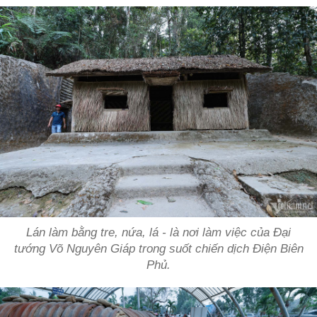
Lán làm bằng tre, nứa, lá - là nơi làm việc của Đại
tướng Võ Nguyên Giáp trong suốt chiến dịch Điện Biên
Phủ.