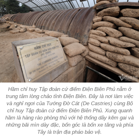
Hầm chỉ huy Tập đoàn cứ điểm Điện Biên Phủ nằm ở
trung tâm lòng chảo tỉnh Điện Biên. Đây là nơi làm việc
và nghỉ ngơi của Tướng Đờ Cát (De Castries) cùng Bộ
chỉ huy Tập đoàn cứ điểm Điện Biên Phủ. Xung quanh
hầm là hàng rào phòng thủ với hệ thống dây kẽm gai và
những bãi mìn dày đặc, bốn góc là bốn xe tăng và phía
Tây là trận địa pháo bảo vệ.