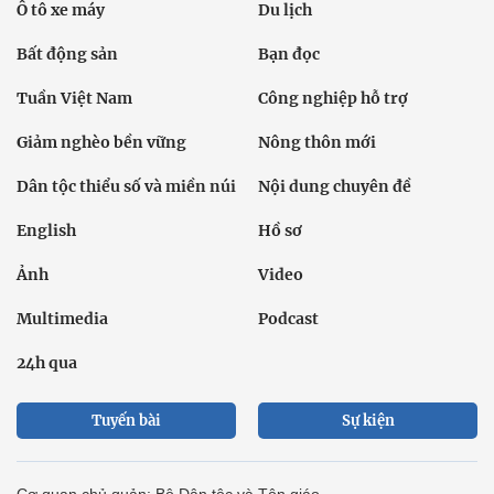
Ô tô xe máy
Du lịch
Bất động sản
Bạn đọc
Tuần Việt Nam
Công nghiệp hỗ trợ
Giảm nghèo bền vững
Nông thôn mới
Dân tộc thiểu số và miền núi
Nội dung chuyên đề
English
Hồ sơ
Ảnh
Video
Multimedia
Podcast
24h qua
Tuyến bài
Sự kiện
Cơ quan chủ quản: Bộ Dân tộc và Tôn giáo