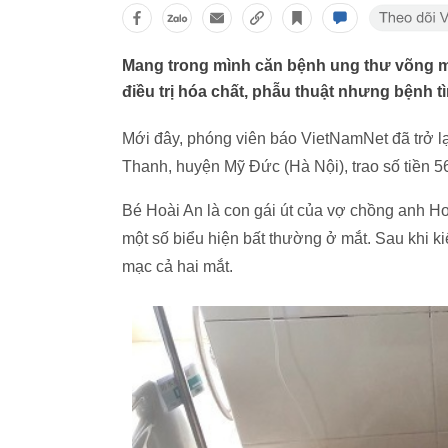
Mang trong mình căn bệnh ung thư võng mạ
điều trị hóa chất, phẫu thuật nhưng bệnh 
Mới đây, phóng viên báo VietNamNet đã trở l
Thanh, huyện Mỹ Đức (Hà Nội), trao số tiền 5
Bé Hoài An là con gái út của vợ chồng anh H
một số biểu hiện bất thường ở mắt. Sau khi ki
mạc cả hai mắt.