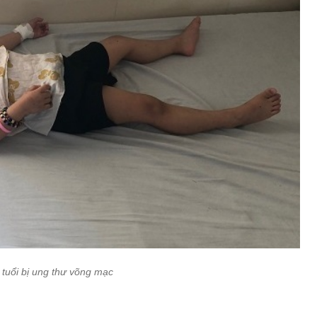
 tuổi bị ung thư võng mạc