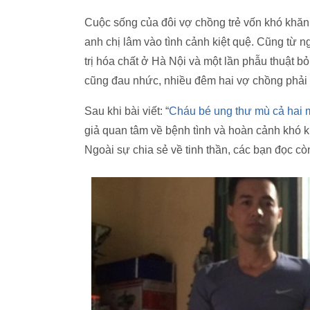
Cuộc sống của đôi vợ chồng trẻ vốn khó khăn,
anh chị lâm vào tình cảnh kiệt quệ. Cũng từ n
trị hóa chất ở Hà Nội và một lần phẫu thuật b
cũng đau nhức, nhiều đêm hai vợ chồng phải 
Sau khi bài viết: “
Cháu bé ung thư mù cả hai m
giả quan tâm về bệnh tình và hoàn cảnh khó kh
Ngoài sự chia sẻ về tinh thần, các bạn đọc cò