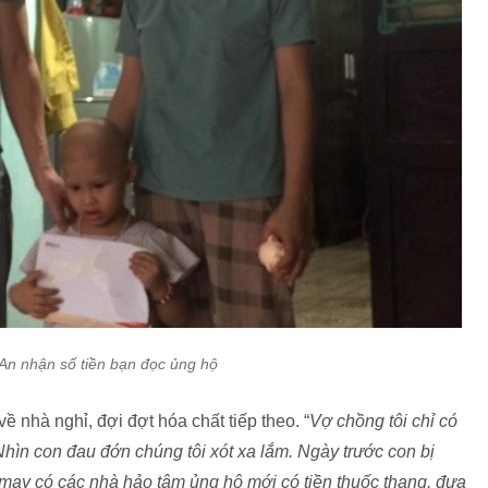
 An nhận số tiền bạn đọc ủng hộ
 nhà nghỉ, đợi đợt hóa chất tiếp theo. “
Vợ chồng tôi chỉ có
Nhìn con đau đớn chúng tôi xót xa lắm. Ngày trước con bị
, may có các nhà hảo tâm ủng hộ mới có tiền thuốc thang, đưa