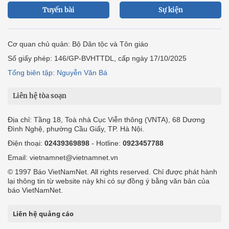
Tuyến bài
Sự kiện
Cơ quan chủ quản: Bộ Dân tộc và Tôn giáo
Số giấy phép: 146/GP-BVHTTDL, cấp ngày 17/10/2025
Tổng biên tập: Nguyễn Văn Bá
Liên hệ tòa soạn
Địa chỉ: Tầng 18, Toà nhà Cục Viễn thông (VNTA), 68 Dương
Đình Nghệ, phường Cầu Giấy, TP. Hà Nội.
Điện thoại:
02439369898
- Hotline:
0923457788
Email: vietnamnet@vietnamnet.vn
© 1997 Báo VietNamNet. All rights reserved. Chỉ được phát hành
lại thông tin từ website này khi có sự đồng ý bằng văn bản của
báo VietNamNet.
Liên hệ quảng cáo