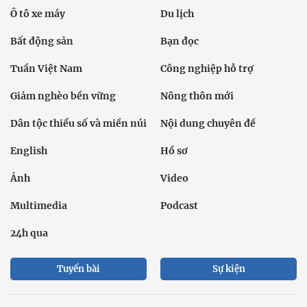
Dân tộc thiểu số và miền núi
Nội dung chuyên đề
English
Hồ sơ
Ảnh
Video
Multimedia
Podcast
24h qua
Tuyến bài
Sự kiện
Cơ quan chủ quản: Bộ Dân tộc và Tôn giáo
Số giấy phép: 146/GP-BVHTTDL, cấp ngày 17/10/2025
Tổng biên tập: Nguyễn Văn Bá
Liên hệ tòa soạn