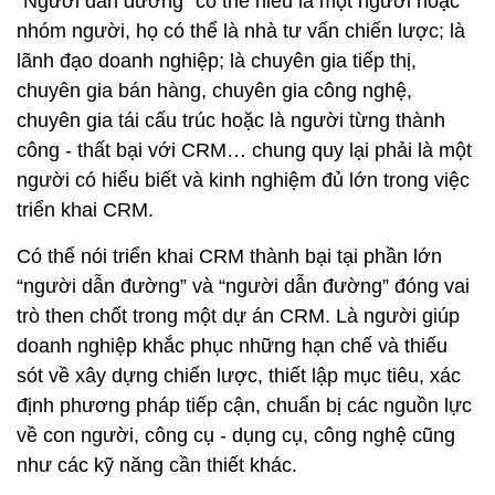
người có hiểu biết và kinh nghiệm đủ lớn trong việc
triển khai CRM.
Có thể nói triển khai CRM thành bại tại phần lớn
“người dẫn đường” và “người dẫn đường” đóng vai
trò then chốt trong một dự án CRM. Là người giúp
doanh nghiệp khắc phục những hạn chế và thiếu
sót về xây dựng chiến lược, thiết lập mục tiêu, xác
định phương pháp tiếp cận, chuẩn bị các nguồn lực
về con người, công cụ - dụng cụ, công nghệ cũng
như các kỹ năng cần thiết khác.
Một phần mềm CRM dù có tốt đến đâu, nhiều chức
năng như thế nào thì chung quy cũng chỉ là “công
cụ”. Muốn triển khai CRM thành công thì “công cụ
CRM” là chưa đủ. Yếu tố “người dẫn đường” chính
là điều mà có thể doanh nghiệp còn đang bị thiếu.