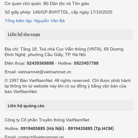
Địa chỉ: Tầng 18, Toà nhà Cục Viễn thông (VNTA), 68 Dương
Đình Nghệ, phường Cầu Giấy, TP. Hà Nội.
Điện thoại:
02439369898
- Hotline:
0923457788
Email: vietnamnet@vietnamnet.vn
© 1997 Báo VietNamNet. All rights reserved. Chỉ được phát hành
lại thông tin từ website này khi có sự đồng ý bằng văn bản của
báo VietNamNet.
Liên hệ quảng cáo
Công ty Cổ phần Truyền thông VietNamNet
0919405885 (Hà Nội)
0919435885 (Tp.HCM)
Hotline:
-
Email: contact@vietnamnet.vn
http://vads.vn
Báo giá:
Hỗ trợ kỹ thuật: support@tech.vietnamnet.vn
Tải ứng dụng
Độc giả gửi bài
Tuyển dụng