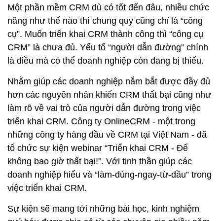
Nhằm giúp các doanh nghiệp nắm bắt được đầy đủ
hơn các nguyên nhân khiến CRM thất bại cũng như
làm rõ về vai trò của người dẫn đường trong việc
triển khai CRM. Công ty OnlineCRM - một trong
những công ty hàng đầu về CRM tại Việt Nam - đã
tổ chức sự kiện webinar “Triển khai CRM - Để
không bao giờ thất bại!”. Với tinh thần giúp các
doanh nghiệp hiểu và “làm-đúng-ngay-từ-đầu” trong
việc triển khai CRM.
Sự kiện sẽ mang tới những bài học, kinh nghiệm
quý báu được chia sẻ từ các chuyên gia nhiều năm
kinh nghiệm thực chiến trong ngành. Ngoài ra còn
có sự góp mặt của những khách mời đã từng triển
khai CRM thành công hoặc thất bại để quý doanh
nghiệp có thể giao lưu, học hỏi kinh nghiệm thực tế.
Điều này sẽ giúp doanh nghiệp đi nhanh hơn, đúng