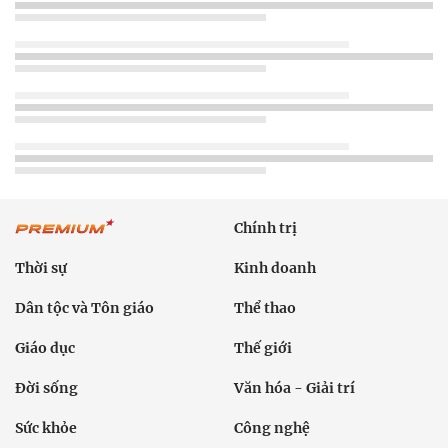
Chính trị
Thời sự
Kinh doanh
Dân tộc và Tôn giáo
Thể thao
Giáo dục
Thế giới
Đời sống
Văn hóa - Giải trí
Sức khỏe
Công nghệ
Ô tô xe máy
Du lịch
Bất động sản
Bạn đọc
Tuần Việt Nam
Công nghiệp hỗ trợ
Giảm nghèo bền vững
Nông thôn mới