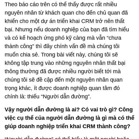
muốn chia sẻ. Trong bài viết này, chúng tôi sẽ
không tập trung vào những nguyên nhân thất bại
thông thường đã được nhiều người biết tới mà
chúng tôi sẽ đề cập đến một nguyên nhân quan
trọng khác, ít được doanh nghiệp quan tâm đó
chính là: thiếu “Người dẫn đường”.
Vậy người dẫn đường là ai? Có vai trò gì? Công
việc cụ thể của người dẫn đường là gì mà có thể
giúp doanh nghiệp triển khai CRM thành công?
“Người dẫn đường” có thể hiểu là một người hoặc
nhóm người, họ có thể là nhà tư vấn chiến lược; là
lãnh đạo doanh nghiệp; là chuyên gia tiếp thị,
chuyên gia bán hàng, chuyên gia công nghệ,
chuyên gia tái cấu trúc hoặc là người từng thành
công - thất bại với CRM… chung quy lại phải là một