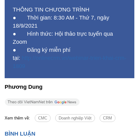
● Đăng ký miễn phí
tại:
http://onlinecrm.vn/webinar-trien-khai-crm-
1809
Phương Dung
Xem thêm về:
CMC
Doanh nghiệp Việt
CRM