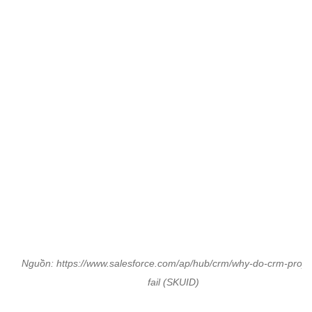
Nguồn: https://www.salesforce.com/ap/hub/crm/why-do-crm-projec
fail (SKUID)
Theo báo cáo trên có thể thấy được rất nhiều
nguyên nhân từ khách quan cho đến chủ quan đã
khiến cho một dự án triển khai CRM trở nên thất
bại. Nhưng nếu doanh nghiệp của bạn đã tìm hiểu
và có kế hoạch ứng phó kỹ càng mà vẫn “chưa
thành công” thì đây chính vấn đề mà chúng tôi