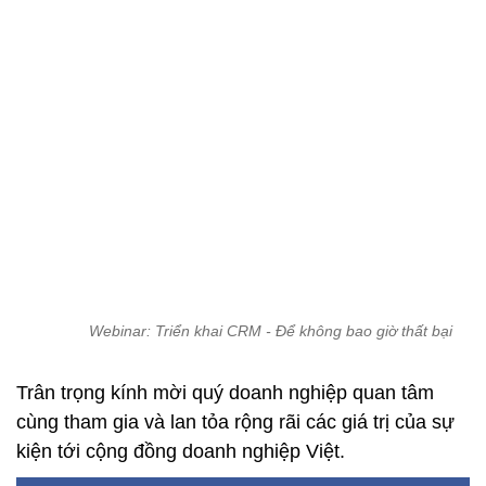
Webinar: Triển khai CRM - Để không bao giờ thất bại
Trân trọng kính mời quý doanh nghiệp quan tâm
cùng tham gia và lan tỏa rộng rãi các giá trị của sự
kiện tới cộng đồng doanh nghiệp Việt.
THÔNG TIN CHƯƠNG TRÌNH
● Thời gian: 8:30 AM - Thứ 7, ngày
18/9/2021
● Hình thức: Hội thảo trực tuyến qua
Zoom