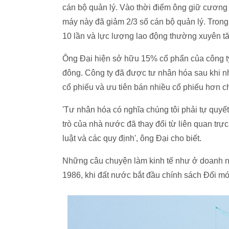
cán bộ quản lý. Vào thời điểm ông giữ cương
máy này đã giảm 2/3 số cán bộ quản lý. Tron
10 lần và lực lượng lao động thường xuyên tă
Ông Đại hiện sở hữu 15% cổ phẩn của công ty
đông. Công ty đã được tư nhân hóa sau khi nh
cổ phiếu và ưu tiên bán nhiều cổ phiếu hơn 
'Tư nhân hóa có nghĩa chúng tôi phải tự quyết
trò của nhà nước đã thay đổi từ liên quan trực
luật và các quy định', ông Đại cho biết.
Những câu chuyện làm kinh tế như ở doanh ng
1986, khi đất nước bắt đầu chính sách Đổi mới