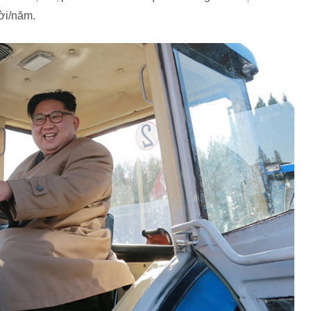
ời/năm.