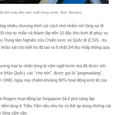
lái thử máy kéo sản xuất trong nước. Ảnh: Reuters
g nhiều chương trình cải cách nhỏ nhằm nới lỏng sự lệ
400 chợ tư nhân và thành lập trên 10 đặc khu kinh tế phục vụ
do Trung tâm Nghiên cứu Chiến lược và Quốc tế (CSIS - trụ
 khảo sát cho biết họ đã tạo ra ít nhất 3/4 thu nhập thông qua
hương mại tư nhân từng bị cấm ngặt trước kia đã được nới
ên (Hàn Quốc), các "chợ trời", được gọi là "jangmadang",
iên 1990, ngày nay chiếm khoảng 60% hoạt động kinh tế của
Rogers hoạt động tại Singapore (là tỉ phú sáng lập
 tiềm tàng ở Triều Tiên nếu như họ có thể áp dụng những cải
 lỏng cấm vận.