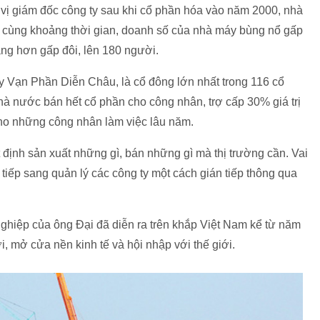
 vị giám đốc công ty sau khi cổ phần hóa vào năm 2000, nhà
g cùng khoảng thời gian, doanh số của nhà máy bùng nổ gấp
ng hơn gấp đôi, lên 180 người.
 Vạn Phần Diễn Châu, là cổ đông lớn nhất trong 116 cổ
à nước bán hết cổ phần cho công nhân, trợ cấp 30% giá trị
cho những công nhân làm việc lâu năm.
 định sản xuất những gì, bán những gì mà thị trường cần. Vai
 tiếp sang quản lý các công ty một cách gián tiếp thông qua
hiệp của ông Đại đã diễn ra trên khắp Việt Nam kể từ năm
, mở cửa nền kinh tế và hội nhập với thế giới.