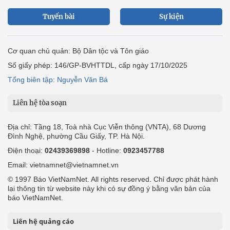
Tuyến bài
Sự kiện
Cơ quan chủ quản: Bộ Dân tộc và Tôn giáo
Số giấy phép: 146/GP-BVHTTDL, cấp ngày 17/10/2025
Tổng biên tập: Nguyễn Văn Bá
Liên hệ tòa soạn
Địa chỉ: Tầng 18, Toà nhà Cục Viễn thông (VNTA), 68 Dương
Đình Nghệ, phường Cầu Giấy, TP. Hà Nội.
Điện thoại:
02439369898
- Hotline:
0923457788
Email: vietnamnet@vietnamnet.vn
© 1997 Báo VietNamNet. All rights reserved. Chỉ được phát hành
lại thông tin từ website này khi có sự đồng ý bằng văn bản của
báo VietNamNet.
Liên hệ quảng cáo