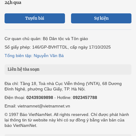
24h qua
Tuyến bài
Sự kiện
Cơ quan chủ quản: Bộ Dân tộc và Tôn giáo
Số giấy phép: 146/GP-BVHTTDL, cấp ngày 17/10/2025
Tổng biên tập: Nguyễn Văn Bá
Liên hệ tòa soạn
Địa chỉ: Tầng 18, Toà nhà Cục Viễn thông (VNTA), 68 Dương
Đình Nghệ, phường Cầu Giấy, TP. Hà Nội.
Điện thoại:
02439369898
- Hotline:
0923457788
Email: vietnamnet@vietnamnet.vn
© 1997 Báo VietNamNet. All rights reserved. Chỉ được phát hành
lại thông tin từ website này khi có sự đồng ý bằng văn bản của
báo VietNamNet.