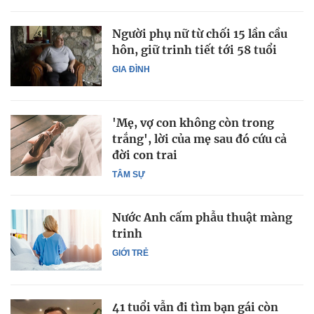
Người phụ nữ từ chối 15 lần cầu
hôn, giữ trinh tiết tới 58 tuổi
GIA ĐÌNH
'Mẹ, vợ con không còn trong
trắng', lời của mẹ sau đó cứu cả
đời con trai
TÂM SỰ
Nước Anh cấm phẫu thuật màng
trinh
GIỚI TRẺ
41 tuổi vẫn đi tìm bạn gái còn