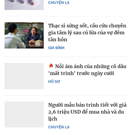
CHUYỆN LẠ
Thạc sĩ sửng sốt, cầu cứu chuyên
gia tâm lý sau cú lừa của vợ đêm
tân hôn
GIA ĐÌNH
Nỗi ám ảnh của những cô dâu
'mất trinh' trước ngày cưới
HỒ SƠ
Người mẫu bán trinh tiết với giá
2,6 triệu USD để mua nhà và du
lịch
CHUYỆN LẠ