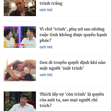
trinh trắng
GIỚI TRẺ
Vì chữ 'trinh', phụ nữ sau những
cuộc tình không được quyền hạnh
phúc?
GIỚI TRẺ
Gen di truyền quyết định khi nào
một người 'mất trinh'
GIỚI TRẺ
Thích lấy vợ 'còn trinh' là quyền
của anh ta, sao mọi người chỉ
trích?