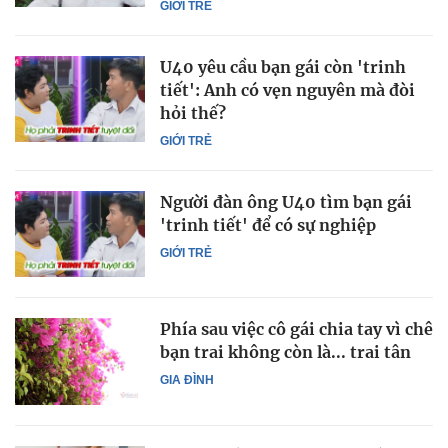
GIỚI TRẺ
U40 yêu cầu bạn gái còn 'trinh
tiết': Anh có vẹn nguyên mà đòi
hỏi thế?
GIỚI TRẺ
Người đàn ông U40 tìm bạn gái
'trinh tiết' để có sự nghiệp
GIỚI TRẺ
Phía sau việc cô gái chia tay vì chê
bạn trai không còn là... trai tân
GIA ĐÌNH