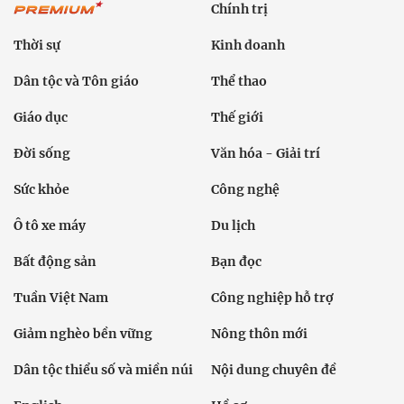
Chính trị
Thời sự
Kinh doanh
Dân tộc và Tôn giáo
Thể thao
Giáo dục
Thế giới
Đời sống
Văn hóa - Giải trí
Sức khỏe
Công nghệ
Ô tô xe máy
Du lịch
Bất động sản
Bạn đọc
Tuần Việt Nam
Công nghiệp hỗ trợ
Giảm nghèo bền vững
Nông thôn mới
Dân tộc thiểu số và miền núi
Nội dung chuyên đề