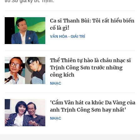
trò Sứ giả ký ức Trịnh.
Ca sĩ Thanh Bùi: Tôi rất hiểu biến
cố là gì!
VĂN HÓA - GIẢI TRÍ
Thể Thiên tự hào là cháu nhạc sĩ
Trịnh Công Sơn trước những
công kích
NHẠC
'Cẩm Vân hát ca khúc Da Vàng của
anh Trịnh Công Sơn hay nhất'
NHẠC