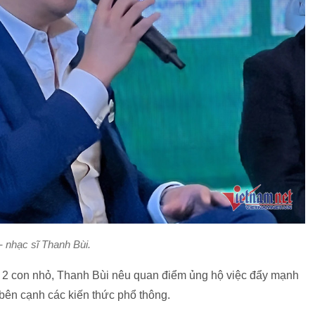
- nhạc sĩ Thanh Bùi.
a 2 con nhỏ, Thanh Bùi nêu quan điểm ủng hộ việc đẩy mạnh
 bên cạnh các kiến thức phổ thông.