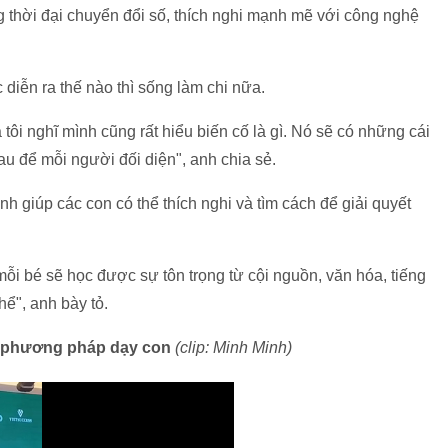
ng thời đại chuyển đổi số, thích nghi mạnh mẽ với công nghệ
 diễn ra thế nào thì sống làm chi nữa.
tôi nghĩ mình cũng rất hiểu biến cố là gì. Nó sẽ có những cái
au để mỗi người đối diện", anh chia sẻ.
h giúp các con có thể thích nghi và tìm cách để giải quyết
 mỗi bé sẽ học được sự tôn trọng từ cội nguồn, văn hóa, tiếng
thể", anh bày tỏ.
ẻ phương pháp dạy con
(clip: Minh Minh)