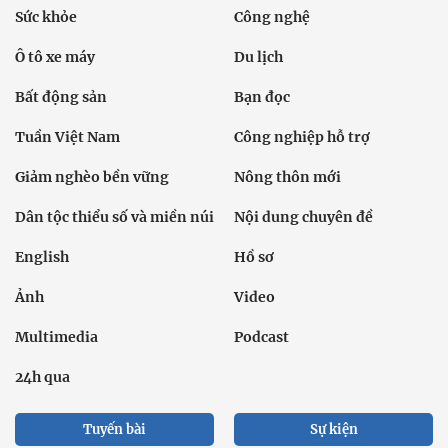
Sức khỏe
Công nghệ
Ô tô xe máy
Du lịch
Bất động sản
Bạn đọc
Tuần Việt Nam
Công nghiệp hỗ trợ
Giảm nghèo bền vững
Nông thôn mới
Dân tộc thiểu số và miền núi
Nội dung chuyên đề
English
Hồ sơ
Ảnh
Video
Multimedia
Podcast
24h qua
Tuyến bài
Sự kiện