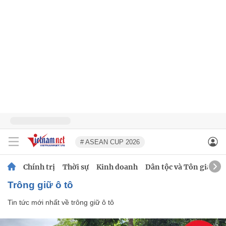
# ASEAN CUP 2026
Chính trị
Thời sự
Kinh doanh
Dân tộc và Tôn giáo
trông giữ ô tô
Tin tức mới nhất về
trông giữ ô tô