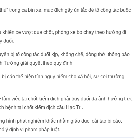
ủ” trong ca bin xe, mục đích gây ùn tắc để tổ công tác buộc
u khiển xe vượt qua chốt, phóng xe bỏ chạy theo hướng đi
y đuổi.
ên bị tổ công tác đuổi kịp, khống chế, đồng thời thông báo
h Tường giải quyết theo quy định.
bị cáo thể hiện tính nguy hiểm cho xã hội, sự coi thường
 làm việc tại chốt kiểm dịch phải truy đuổi đã ảnh hưởng trực
ịch bệnh tại chốt kiểm dịch cầu Hạc Trì.
ng hình phạt nghiêm khắc nhằm giáo dục, cải tạo bị cáo,
ó ý định vi phạm pháp luật.