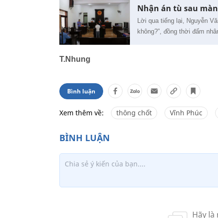
Nhận án tù sau màn c
Lời qua tiếng lại, Nguyễn Vă
không?”, đồng thời đấm nhân
T.Nhung
Bình luận
Xem thêm về:
thông chốt
Vĩnh Phúc