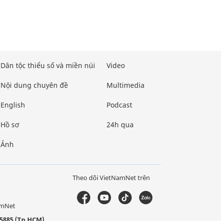
Dân tộc thiểu số và miền núi
Video
Nội dung chuyên đề
Multimedia
English
Podcast
Hồ sơ
24h qua
Ảnh
Theo dõi VietNamNet trên
amNet
5885 (Tp.HCM)