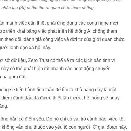
uệ nhân tạo (AI) nhằm tìm ra quan chức tham nhũng.
ấn mạnh việc cần thiết phải ứng dụng các công nghệ mới
c triển khai bằng việc phát triển hệ thống AI chống tham
m theo dõi, đánh giá công việc và đời tư của giới quan chức,
gười lãnh đạo xã hội này.
sở dữ liệu, Zero Trust có thể vẽ ra các kịch bản tinh vi
 này có thể phát hiện rất nhanh các hoạt động chuyển
 mua gom đất.
ống sẽ tiến hành tính toán để tìm ra khả năng đây là một
điểm đánh dấu đã được thiết lập trước, hệ thống sẽ ngay
ăng.
ng hẳn có điểm yếu. Do nó chỉ có vai trò cảnh báo, việc kết
không vẫn phụ thuộc vào yếu tố con người. Ở giai đoạn này,