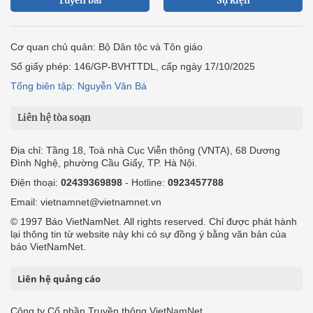
Tuyến bài
Sự kiện
Cơ quan chủ quản: Bộ Dân tộc và Tôn giáo
Số giấy phép: 146/GP-BVHTTDL, cấp ngày 17/10/2025
Tổng biên tập: Nguyễn Văn Bá
Liên hệ tòa soạn
Địa chỉ: Tầng 18, Toà nhà Cục Viễn thông (VNTA), 68 Dương
Đình Nghệ, phường Cầu Giấy, TP. Hà Nội.
Điện thoại:
02439369898
- Hotline:
0923457788
Email: vietnamnet@vietnamnet.vn
© 1997 Báo VietNamNet. All rights reserved. Chỉ được phát hành
lại thông tin từ website này khi có sự đồng ý bằng văn bản của
báo VietNamNet.
Liên hệ quảng cáo
Công ty Cổ phần Truyền thông VietNamNet