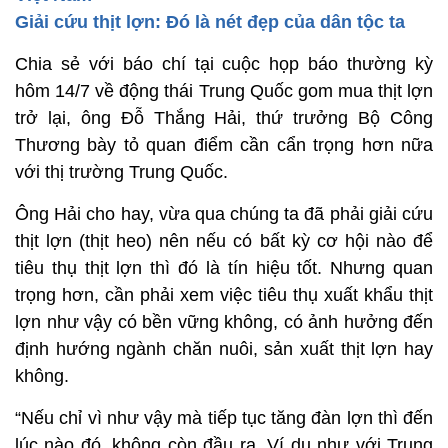
Giải cứu thịt lợn: Đó là nét đẹp của dân tộc ta
Chia sẻ với báo chí tại cuộc họp báo thường kỳ
hôm 14/7 về động thái Trung Quốc gom mua thịt lợn
trở lại, ông Đỗ Thắng Hải, thứ trưởng Bộ Công
Thương bày tỏ quan điểm cần cẩn trọng hơn nữa
với thị trường Trung Quốc.
Ông Hải cho hay, vừa qua chúng ta đã phải giải cứu
thịt lợn (thịt heo) nên nếu có bất kỳ cơ hội nào để
tiêu thụ thịt lợn thì đó là tín hiệu tốt. Nhưng quan
trọng hơn, cần phải xem việc tiêu thụ xuất khẩu thịt
lợn như vậy có bền vững không, có ảnh hưởng đến
định hướng ngành chăn nuôi, sản xuất thịt lợn hay
không.
“Nếu chỉ vì như vậy mà tiếp tục tăng đàn lợn thì đến
lúc nào đó, không còn đầu ra. Ví dụ như với Trung