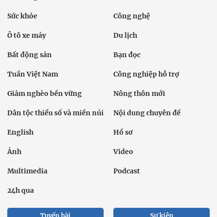
Sức khỏe
Công nghệ
Ô tô xe máy
Du lịch
Bất động sản
Bạn đọc
Tuần Việt Nam
Công nghiệp hỗ trợ
Giảm nghèo bền vững
Nông thôn mới
Dân tộc thiểu số và miền núi
Nội dung chuyên đề
English
Hồ sơ
Ảnh
Video
Multimedia
Podcast
24h qua
Tuyến bài
Sự kiện