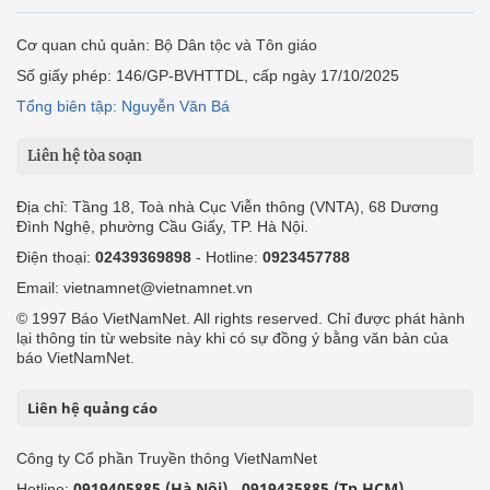
Cơ quan chủ quản: Bộ Dân tộc và Tôn giáo
Số giấy phép: 146/GP-BVHTTDL, cấp ngày 17/10/2025
Tổng biên tập: Nguyễn Văn Bá
Liên hệ tòa soạn
Địa chỉ: Tầng 18, Toà nhà Cục Viễn thông (VNTA), 68 Dương
Đình Nghệ, phường Cầu Giấy, TP. Hà Nội.
Điện thoại:
02439369898
- Hotline:
0923457788
Email: vietnamnet@vietnamnet.vn
© 1997 Báo VietNamNet. All rights reserved. Chỉ được phát hành
lại thông tin từ website này khi có sự đồng ý bằng văn bản của
báo VietNamNet.
Liên hệ quảng cáo
Công ty Cổ phần Truyền thông VietNamNet
0919405885 (Hà Nội)
0919435885 (Tp.HCM)
Hotline:
-