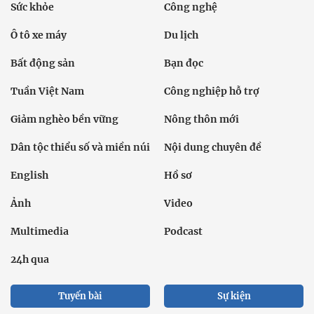
Sức khỏe
Công nghệ
Ô tô xe máy
Du lịch
Bất động sản
Bạn đọc
Tuần Việt Nam
Công nghiệp hỗ trợ
Giảm nghèo bền vững
Nông thôn mới
Dân tộc thiểu số và miền núi
Nội dung chuyên đề
English
Hồ sơ
Ảnh
Video
Multimedia
Podcast
24h qua
Tuyến bài
Sự kiện