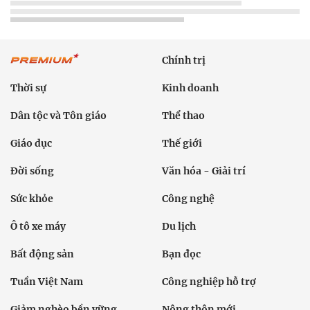
Chính trị
Thời sự
Kinh doanh
Dân tộc và Tôn giáo
Thể thao
Giáo dục
Thế giới
Đời sống
Văn hóa - Giải trí
Sức khỏe
Công nghệ
Ô tô xe máy
Du lịch
Bất động sản
Bạn đọc
Tuần Việt Nam
Công nghiệp hỗ trợ
Giảm nghèo bền vững
Nông thôn mới