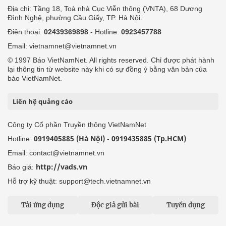
Địa chỉ: Tầng 18, Toà nhà Cục Viễn thông (VNTA), 68 Dương
Đình Nghệ, phường Cầu Giấy, TP. Hà Nội.
Điện thoại:
02439369898
- Hotline:
0923457788
Email: vietnamnet@vietnamnet.vn
© 1997 Báo VietNamNet. All rights reserved. Chỉ được phát hành
lại thông tin từ website này khi có sự đồng ý bằng văn bản của
báo VietNamNet.
Liên hệ quảng cáo
Công ty Cổ phần Truyền thông VietNamNet
0919405885 (Hà Nội)
0919435885 (Tp.HCM)
Hotline:
-
Email: contact@vietnamnet.vn
http://vads.vn
Báo giá:
Hỗ trợ kỹ thuật: support@tech.vietnamnet.vn
Tải ứng dụng
Độc giả gửi bài
Tuyển dụng