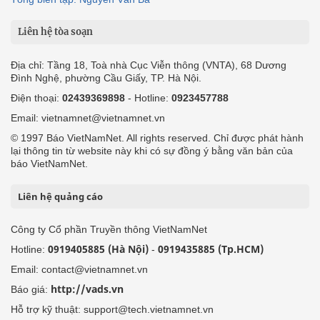
Liên hệ tòa soạn
Địa chỉ: Tầng 18, Toà nhà Cục Viễn thông (VNTA), 68 Dương
Đình Nghệ, phường Cầu Giấy, TP. Hà Nội.
Điện thoại:
02439369898
- Hotline:
0923457788
Email: vietnamnet@vietnamnet.vn
© 1997 Báo VietNamNet. All rights reserved. Chỉ được phát hành
lại thông tin từ website này khi có sự đồng ý bằng văn bản của
báo VietNamNet.
Liên hệ quảng cáo
Công ty Cổ phần Truyền thông VietNamNet
0919405885 (Hà Nội)
0919435885 (Tp.HCM)
Hotline:
-
Email: contact@vietnamnet.vn
http://vads.vn
Báo giá:
Hỗ trợ kỹ thuật: support@tech.vietnamnet.vn