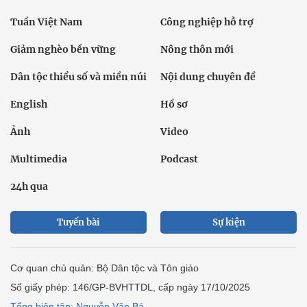
Tuần Việt Nam
Công nghiệp hỗ trợ
Giảm nghèo bền vững
Nông thôn mới
Dân tộc thiểu số và miền núi
Nội dung chuyên đề
English
Hồ sơ
Ảnh
Video
Multimedia
Podcast
24h qua
Tuyến bài
Sự kiện
Cơ quan chủ quản: Bộ Dân tộc và Tôn giáo
Số giấy phép: 146/GP-BVHTTDL, cấp ngày 17/10/2025
Tổng biên tập: Nguyễn Văn Bá