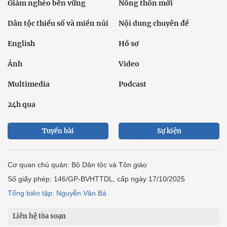
Giảm nghèo bền vững
Nông thôn mới
Dân tộc thiểu số và miền núi
Nội dung chuyên đề
English
Hồ sơ
Ảnh
Video
Multimedia
Podcast
24h qua
Tuyến bài
Sự kiện
Cơ quan chủ quản: Bộ Dân tộc và Tôn giáo
Số giấy phép: 146/GP-BVHTTDL, cấp ngày 17/10/2025
Tổng biên tập: Nguyễn Văn Bá
Liên hệ tòa soạn