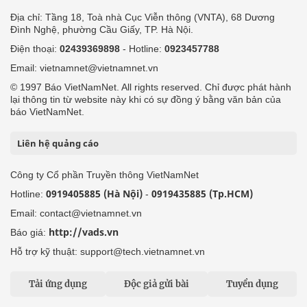
Địa chỉ: Tầng 18, Toà nhà Cục Viễn thông (VNTA), 68 Dương
Đình Nghệ, phường Cầu Giấy, TP. Hà Nội.
Điện thoại:
02439369898
- Hotline:
0923457788
Email: vietnamnet@vietnamnet.vn
© 1997 Báo VietNamNet. All rights reserved. Chỉ được phát hành
lại thông tin từ website này khi có sự đồng ý bằng văn bản của
báo VietNamNet.
Liên hệ quảng cáo
Công ty Cổ phần Truyền thông VietNamNet
0919405885 (Hà Nội)
0919435885 (Tp.HCM)
Hotline:
-
Email: contact@vietnamnet.vn
http://vads.vn
Báo giá:
Hỗ trợ kỹ thuật: support@tech.vietnamnet.vn
Tải ứng dụng
Độc giả gửi bài
Tuyển dụng