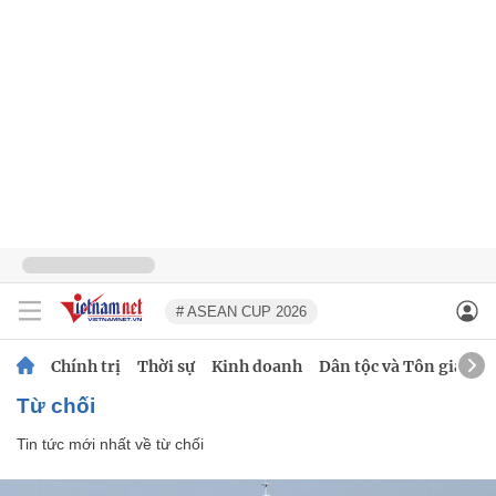
# ASEAN CUP 2026
Chính trị
Thời sự
Kinh doanh
Dân tộc và Tôn giáo
từ chối
Tin tức mới nhất về
từ chối