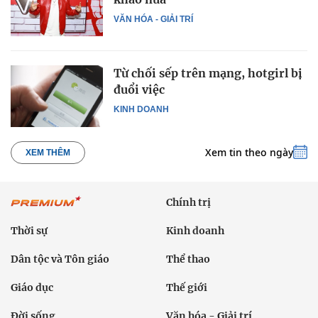
VĂN HÓA - GIẢI TRÍ
Từ chối sếp trên mạng, hotgirl bị
đuổi việc
KINH DOANH
Xem tin theo ngày
XEM THÊM
Chính trị
Thời sự
Kinh doanh
Dân tộc và Tôn giáo
Thể thao
Giáo dục
Thế giới
Đời sống
Văn hóa - Giải trí