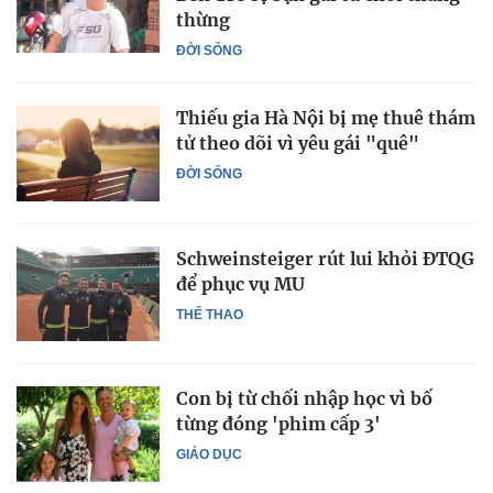
thừng
ĐỜI SỐNG
Thiếu gia Hà Nội bị mẹ thuê thám
tử theo dõi vì yêu gái "quê"
ĐỜI SỐNG
Schweinsteiger rút lui khỏi ĐTQG
để phục vụ MU
THỂ THAO
Con bị từ chối nhập học vì bố
từng đóng 'phim cấp 3'
GIÁO DỤC