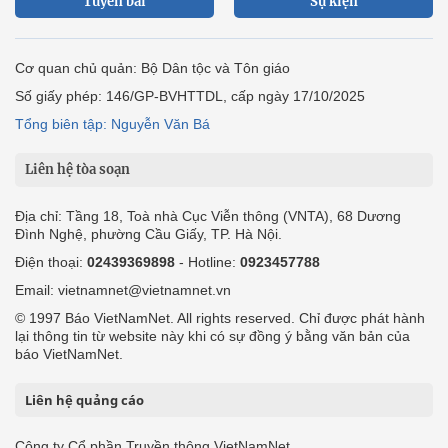
Tuyến bài
Sự kiện
Cơ quan chủ quản: Bộ Dân tộc và Tôn giáo
Số giấy phép: 146/GP-BVHTTDL, cấp ngày 17/10/2025
Tổng biên tập: Nguyễn Văn Bá
Liên hệ tòa soạn
Địa chỉ: Tầng 18, Toà nhà Cục Viễn thông (VNTA), 68 Dương
Đình Nghệ, phường Cầu Giấy, TP. Hà Nội.
Điện thoại:
02439369898
- Hotline:
0923457788
Email: vietnamnet@vietnamnet.vn
© 1997 Báo VietNamNet. All rights reserved. Chỉ được phát hành
lại thông tin từ website này khi có sự đồng ý bằng văn bản của
báo VietNamNet.
Liên hệ quảng cáo
Công ty Cổ phần Truyền thông VietNamNet