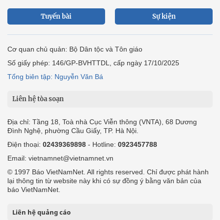
Tuyến bài
Sự kiện
Cơ quan chủ quản: Bộ Dân tộc và Tôn giáo
Số giấy phép: 146/GP-BVHTTDL, cấp ngày 17/10/2025
Tổng biên tập: Nguyễn Văn Bá
Liên hệ tòa soạn
Địa chỉ: Tầng 18, Toà nhà Cục Viễn thông (VNTA), 68 Dương
Đình Nghệ, phường Cầu Giấy, TP. Hà Nội.
Điện thoại:
02439369898
- Hotline:
0923457788
Email: vietnamnet@vietnamnet.vn
© 1997 Báo VietNamNet. All rights reserved. Chỉ được phát hành
lại thông tin từ website này khi có sự đồng ý bằng văn bản của
báo VietNamNet.
Liên hệ quảng cáo