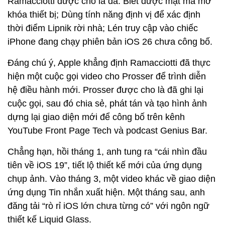
Ramacciotti được cho là đã: Biết được mật mã mở
khóa thiết bị; Dùng tính năng định vị để xác định
thời điểm Lipnik rời nhà; Lén truy cập vào chiếc
iPhone đang chạy phiên bản iOS 26 chưa công bố.
Đáng chú ý, Apple khẳng định Ramacciotti đã thực
hiện một cuộc gọi video cho Prosser để trình diễn
hệ điều hành mới. Prosser được cho là đã ghi lại
cuộc gọi, sau đó chia sẻ, phát tán và tạo hình ảnh
dựng lại giao diện mới để công bố trên kênh
YouTube Front Page Tech và podcast Genius Bar.
Chẳng hạn, hồi tháng 1, anh tung ra “cái nhìn đầu
tiên về iOS 19”, tiết lộ thiết kế mới của ứng dụng
chụp ảnh. Vào tháng 3, một video khác về giao diện
ứng dụng Tin nhắn xuất hiện. Một tháng sau, anh
đăng tải “rò rỉ iOS lớn chưa từng có” với ngôn ngữ
thiết kế Liquid Glass.