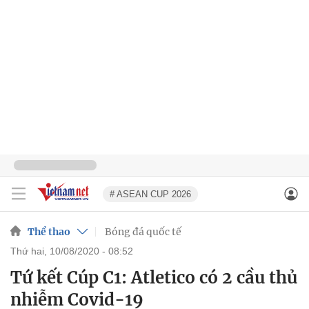
# ASEAN CUP 2026
Thể thao
Bóng đá quốc tế
thứ hai, 10/08/2020 - 08:52
Tứ kết Cúp C1: Atletico có 2 cầu thủ
nhiễm Covid-19