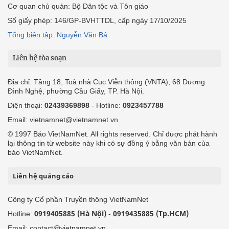
Cơ quan chủ quản: Bộ Dân tộc và Tôn giáo
Số giấy phép: 146/GP-BVHTTDL, cấp ngày 17/10/2025
Tổng biên tập: Nguyễn Văn Bá
Liên hệ tòa soạn
Địa chỉ: Tầng 18, Toà nhà Cục Viễn thông (VNTA), 68 Dương
Đình Nghệ, phường Cầu Giấy, TP. Hà Nội.
Điện thoại:
02439369898
- Hotline:
0923457788
Email: vietnamnet@vietnamnet.vn
© 1997 Báo VietNamNet. All rights reserved. Chỉ được phát hành
lại thông tin từ website này khi có sự đồng ý bằng văn bản của
báo VietNamNet.
Liên hệ quảng cáo
Công ty Cổ phần Truyền thông VietNamNet
0919405885 (Hà Nội)
0919435885 (Tp.HCM)
Hotline:
-
Email: contact@vietnamnet.vn