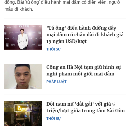
động. Bắt 'tú ông' điều hành mại dâm có diễn viên, người
mẫu đi khách.
'Tú ông' điều hành đường dây
mại dâm có chân dài đi khách giá
15 ngàn USD/lượt
THỜI SỰ
Công an Hà Nội tạm giữ hình sự
nghi phạm môi giới mại dâm
PHÁP LUẬT
Đôi nam nữ 'dắt gái' với giá 5
triệu/lượt giữa trung tâm Sài Gòn
THỜI SỰ