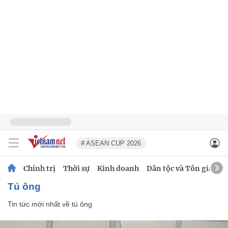
# ASEAN CUP 2026
Chính trị
Thời sự
Kinh doanh
Dân tộc và Tôn giáo
tú ông
Tin tức mới nhất về
tú ông