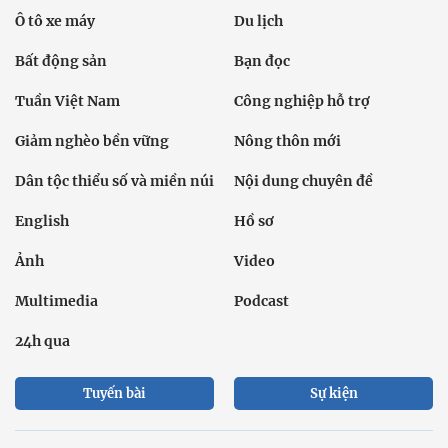
Ô tô xe máy
Du lịch
Bất động sản
Bạn đọc
Tuần Việt Nam
Công nghiệp hỗ trợ
Giảm nghèo bền vững
Nông thôn mới
Dân tộc thiểu số và miền núi
Nội dung chuyên đề
English
Hồ sơ
Ảnh
Video
Multimedia
Podcast
24h qua
Tuyến bài
Sự kiện