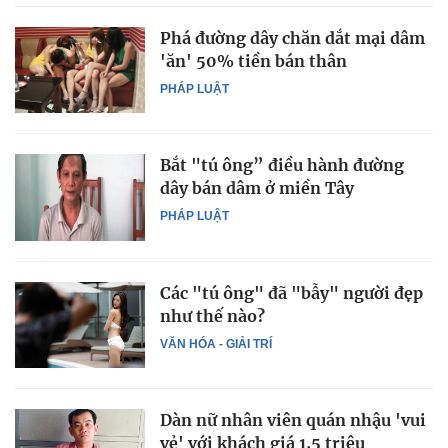
Phá đường dây chăn dắt mại dâm
'ăn' 50% tiền bán thân
PHÁP LUẬT
Bắt "tú ông” điều hành đường
dây bán dâm ở miền Tây
PHÁP LUẬT
Các "tú ông" đã "bẫy" người đẹp
như thế nào?
VĂN HÓA - GIẢI TRÍ
Dàn nữ nhân viên quán nhậu 'vui
vẻ' với khách giá 1,5 triệu