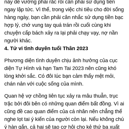
này dễ vướng phải rắc rối cần phải sử dụng tiền
ngay lập tức. Vì thế, trong việc chi tiêu cho đời sống
hàng ngày, bạn cần phải cân nhắc sử dụng tiền bạc
hợp lý, chớ vung tay quá trán rồi cuối cùng khi
chuyện cấp bách xảy ra lại phải chạy vạy, nợ nần
người khác.
4. Tử vi tình duyên tuổi Thân 2023
Phương diện tình duyên chịu ảnh hưởng của cục
diện Tự Hình và hạn Tam Tai 2023 nên cũng khó
lòng khởi sắc. Có đôi lúc bạn cảm thấy mệt mỏi,
chán nản với cuộc sống của mình.
Quan hệ vợ chồng liên tục xảy ra mâu thuẫn, trục
trặc bởi đôi bên có những quan điểm bất đồng. Vì ai
cũng đề cao quan điểm của cá nhân nên chẳng thể
nghe lọt tai ý kiến của người còn lại. Nếu không chú
ý hàn gắn, cả hai sẽ tạo cơ hội cho kẻ thứ ba xuất