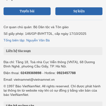
Tuyến bài
Sự kiện
Cơ quan chủ quản: Bộ Dân tộc và Tôn giáo
Số giấy phép: 146/GP-BVHTTDL, cấp ngày 17/10/2025
Tổng biên tập: Nguyễn Văn Bá
Liên hệ tòa soạn
Địa chỉ: Tầng 18, Toà nhà Cục Viễn thông (VNTA), 68 Dương
Đình Nghệ, phường Cầu Giấy, TP. Hà Nội.
Điện thoại:
02439369898
- Hotline:
0923457788
Email: vietnamnet@vietnamnet.vn
© 1997 Báo VietNamNet. All rights reserved. Chỉ được phát hành
lại thông tin từ website này khi có sự đồng ý bằng văn bản của
báo VietNamNet.
Liên hệ quảng cáo