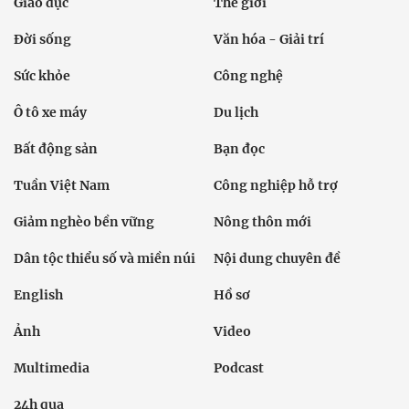
Giáo dục
Thế giới
Đời sống
Văn hóa - Giải trí
Sức khỏe
Công nghệ
Ô tô xe máy
Du lịch
Bất động sản
Bạn đọc
Tuần Việt Nam
Công nghiệp hỗ trợ
Giảm nghèo bền vững
Nông thôn mới
Dân tộc thiểu số và miền núi
Nội dung chuyên đề
English
Hồ sơ
Ảnh
Video
Multimedia
Podcast
24h qua