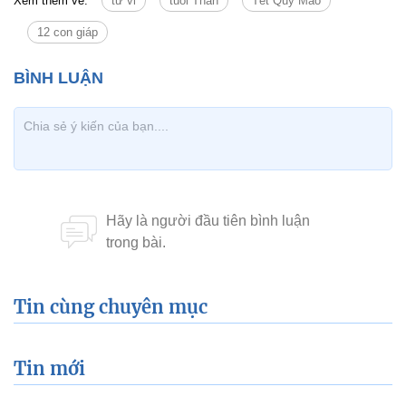
Xem thêm về:
tử vi
tuổi Thân
Tết Quý Mão
12 con giáp
Tin cùng chuyên mục
Tin mới