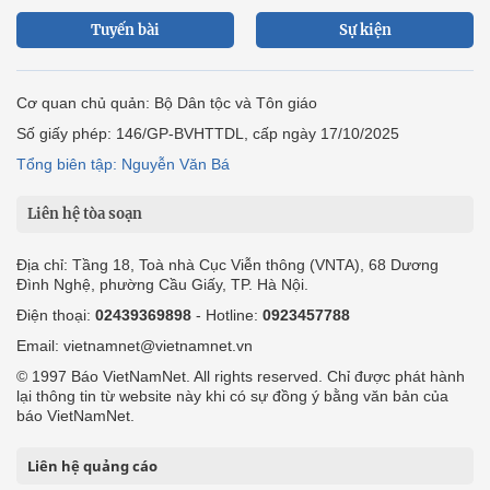
Tuyến bài
Sự kiện
Cơ quan chủ quản: Bộ Dân tộc và Tôn giáo
Số giấy phép: 146/GP-BVHTTDL, cấp ngày 17/10/2025
Tổng biên tập: Nguyễn Văn Bá
Liên hệ tòa soạn
Địa chỉ: Tầng 18, Toà nhà Cục Viễn thông (VNTA), 68 Dương
Đình Nghệ, phường Cầu Giấy, TP. Hà Nội.
Điện thoại:
02439369898
- Hotline:
0923457788
Email: vietnamnet@vietnamnet.vn
© 1997 Báo VietNamNet. All rights reserved. Chỉ được phát hành
lại thông tin từ website này khi có sự đồng ý bằng văn bản của
báo VietNamNet.
Liên hệ quảng cáo