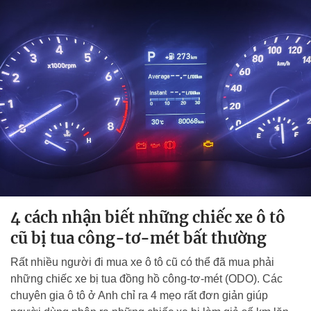
4 cách nhận biết những chiếc xe ô tô
cũ bị tua công-tơ-mét bất thường
Rất nhiều người đi mua xe ô tô cũ có thể đã mua phải
những chiếc xe bị tua đồng hồ công-tơ-mét (ODO). Các
chuyên gia ô tô ở Anh chỉ ra 4 mẹo rất đơn giản giúp