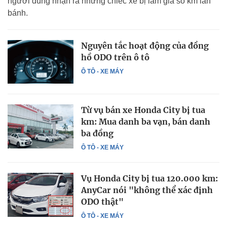
người dùng nhận ra những chiếc xe bị làm giả số km lăn
bánh.
Nguyên tắc hoạt động của đồng
hồ ODO trên ô tô
Ô TÔ - XE MÁY
Từ vụ bán xe Honda City bị tua
km: Mua danh ba vạn, bán danh
ba đồng
Ô TÔ - XE MÁY
Vụ Honda City bị tua 120.000 km:
AnyCar nói "không thể xác định
ODO thật"
Ô TÔ - XE MÁY