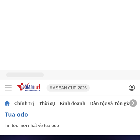
# ASEAN CUP 2026
Chính trị
Thời sự
Kinh doanh
Dân tộc và Tôn giáo
tua odo
Tin tức mới nhất về
tua odo