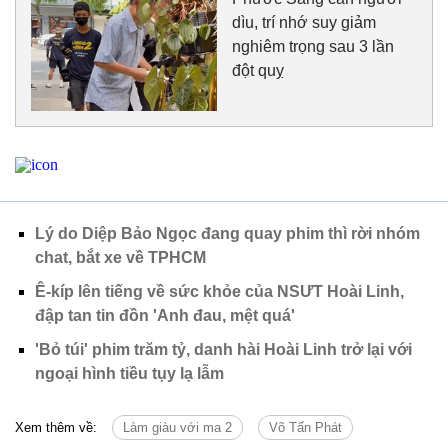
dìu, trí nhớ suy giảm
nghiêm trọng sau 3 lần
đột quỵ
Lý do Diệp Bảo Ngọc đang quay phim thì rời nhóm
chat, bắt xe về TPHCM
Ê-kíp lên tiếng về sức khỏe của NSƯT Hoài Linh,
đập tan tin đồn 'Anh đau, mệt quá'
'Bỏ túi' phim trăm tỷ, danh hài Hoài Linh trở lại với
ngoại hình tiều tụy lạ lẫm
Xem thêm về:
Làm giàu với ma 2
Võ Tấn Phát