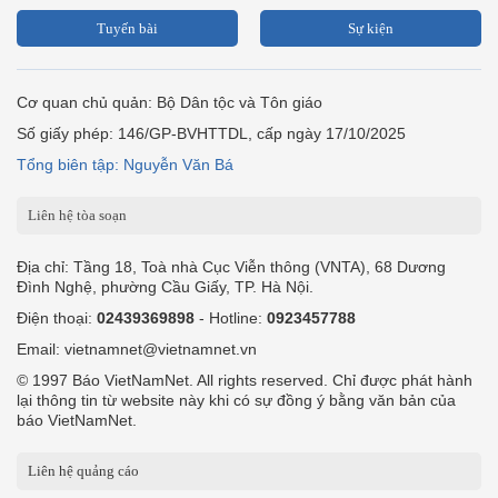
Tuyến bài
Sự kiện
Cơ quan chủ quản: Bộ Dân tộc và Tôn giáo
Số giấy phép: 146/GP-BVHTTDL, cấp ngày 17/10/2025
Tổng biên tập: Nguyễn Văn Bá
Liên hệ tòa soạn
Địa chỉ: Tầng 18, Toà nhà Cục Viễn thông (VNTA), 68 Dương
Đình Nghệ, phường Cầu Giấy, TP. Hà Nội.
Điện thoại:
02439369898
- Hotline:
0923457788
Email: vietnamnet@vietnamnet.vn
© 1997 Báo VietNamNet. All rights reserved. Chỉ được phát hành
lại thông tin từ website này khi có sự đồng ý bằng văn bản của
báo VietNamNet.
Liên hệ quảng cáo