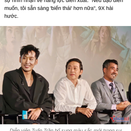
sự nhìn nhận về năng lực diễn xuất. "Nếu đạo diễn
muốn, tôi sẵn sàng 'biến thái' hơn nữa", 9X hài
hước.
Diễn viên Tuấn Trần bổ sung màu sắc mới trong sự