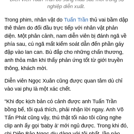
nghiệp diễn xuất.
Trong phim, nhân vật do
Tuấn Trần
thủ vai bầm dập
thê thảm do đối đầu trực tiếp với nhân vật phản
diện. Một phân cảnh, nam diễn viên bị đánh ngã về
phía sau, cú ngã mất kiểm soát dẫn đến phần gáy
đập vào lan can. Bù đắp cho những chấn thương,
anh thỏa mãn khi thấy phản ứng tốt từ giới truyền
thông, khách mời.
Diễn viên Ngọc Xuân cũng được quan tâm dù chỉ
vào vai phụ là một xác chết.
"Khi đọc kịch bản có cảnh được anh Tuấn Trần
bồng bế, tôi quá thích, phải nhận lời ngay. Anh Võ
Tấn Phát cũng vậy, thú thật tối nào tôi cũng nghe
clip anh ấy gọi 'baby à' mới ngủ được. Trong khi đó,
chị Diệp Bảo Ngọc dịu dàng với tôi nhất, lần nào