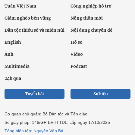
Tuần Việt Nam
Công nghiệp hỗ trợ
Giảm nghèo bền vững
Nông thôn mới
Dân tộc thiểu số và miền núi
Nội dung chuyên đề
English
Hồ sơ
Ảnh
Video
Multimedia
Podcast
24h qua
Tuyến bài
Sự kiện
Cơ quan chủ quản: Bộ Dân tộc và Tôn giáo
Số giấy phép: 146/GP-BVHTTDL, cấp ngày 17/10/2025
Tổng biên tập: Nguyễn Văn Bá