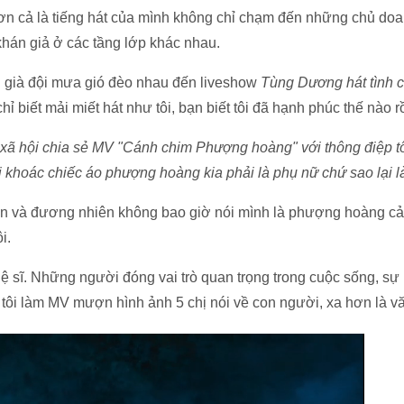
hơn cả là tiếng hát của mình không chỉ chạm đến những chủ doa
khán giả ở các tầng lớp khác nhau.
 già đội mưa gió đèo nhau đến liveshow
Tùng Dương hát tình c
hỉ biết mải miết hát như tôi, bạn biết tôi đã hạnh phúc thế nào 
xã hội chia sẻ MV "Cánh chim Phượng hoàng" với thông điệp tô
 khoác chiếc áo phượng hoàng kia phải là phụ nữ chứ sao lại
ện và đương nhiên không bao giờ nói mình là phượng hoàng cả.
ôi.
ệ sĩ. Những người đóng vai trò quan trọng trong cuộc sống, sự 
, tôi làm MV mượn hình ảnh 5 chị nói về con người, xa hơn là v