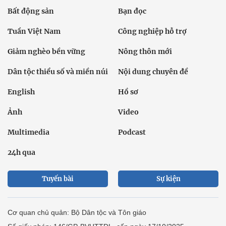
Bất động sản
Bạn đọc
Tuần Việt Nam
Công nghiệp hỗ trợ
Giảm nghèo bền vững
Nông thôn mới
Dân tộc thiểu số và miền núi
Nội dung chuyên đề
English
Hồ sơ
Ảnh
Video
Multimedia
Podcast
24h qua
Tuyến bài
Sự kiện
Cơ quan chủ quản: Bộ Dân tộc và Tôn giáo