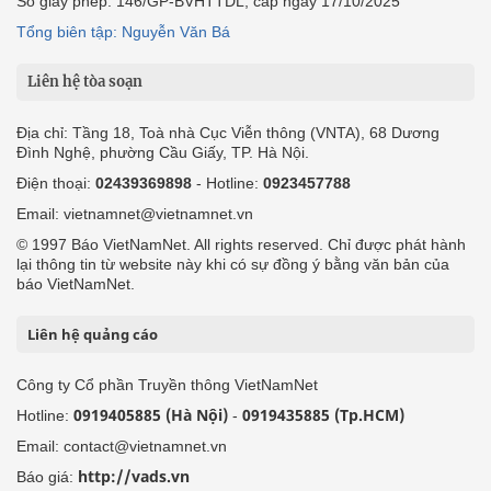
Số giấy phép: 146/GP-BVHTTDL, cấp ngày 17/10/2025
Tổng biên tập: Nguyễn Văn Bá
Liên hệ tòa soạn
Địa chỉ: Tầng 18, Toà nhà Cục Viễn thông (VNTA), 68 Dương
Đình Nghệ, phường Cầu Giấy, TP. Hà Nội.
Điện thoại:
02439369898
- Hotline:
0923457788
Email: vietnamnet@vietnamnet.vn
© 1997 Báo VietNamNet. All rights reserved. Chỉ được phát hành
lại thông tin từ website này khi có sự đồng ý bằng văn bản của
báo VietNamNet.
Liên hệ quảng cáo
Công ty Cổ phần Truyền thông VietNamNet
0919405885 (Hà Nội)
0919435885 (Tp.HCM)
Hotline:
-
Email: contact@vietnamnet.vn
http://vads.vn
Báo giá: