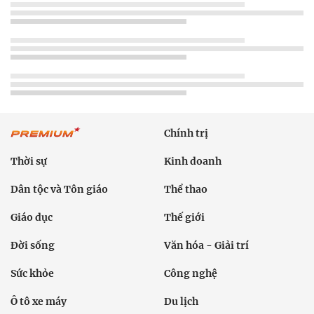
Chính trị
Thời sự
Kinh doanh
Dân tộc và Tôn giáo
Thể thao
Giáo dục
Thế giới
Đời sống
Văn hóa - Giải trí
Sức khỏe
Công nghệ
Ô tô xe máy
Du lịch