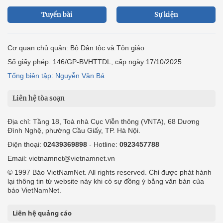
Tuyến bài
Sự kiện
Cơ quan chủ quản: Bộ Dân tộc và Tôn giáo
Số giấy phép: 146/GP-BVHTTDL, cấp ngày 17/10/2025
Tổng biên tập: Nguyễn Văn Bá
Liên hệ tòa soạn
Địa chỉ: Tầng 18, Toà nhà Cục Viễn thông (VNTA), 68 Dương
Đình Nghệ, phường Cầu Giấy, TP. Hà Nội.
Điện thoại:
02439369898
- Hotline:
0923457788
Email: vietnamnet@vietnamnet.vn
© 1997 Báo VietNamNet. All rights reserved. Chỉ được phát hành
lại thông tin từ website này khi có sự đồng ý bằng văn bản của
báo VietNamNet.
Liên hệ quảng cáo