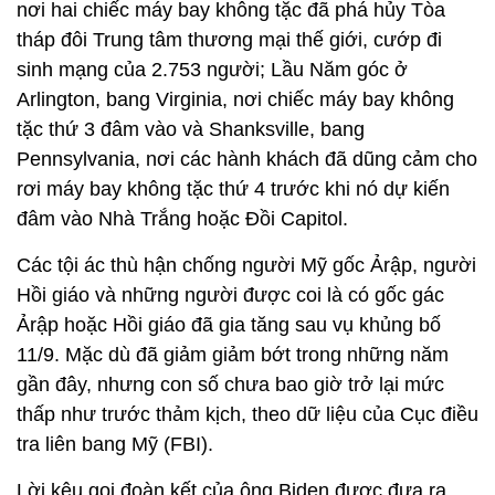
nơi hai chiếc máy bay không tặc đã phá hủy Tòa
tháp đôi Trung tâm thương mại thế giới, cướp đi
sinh mạng của 2.753 người; Lầu Năm góc ở
Arlington, bang Virginia, nơi chiếc máy bay không
tặc thứ 3 đâm vào và Shanksville, bang
Pennsylvania, nơi các hành khách đã dũng cảm cho
rơi máy bay không tặc thứ 4 trước khi nó dự kiến
đâm vào Nhà Trắng hoặc Đồi Capitol.
Các tội ác thù hận chống người Mỹ gốc Ảrập, người
Hồi giáo và những người được coi là có gốc gác
Ảrập hoặc Hồi giáo đã gia tăng sau vụ khủng bố
11/9. Mặc dù đã giảm giảm bớt trong những năm
gần đây, nhưng con số chưa bao giờ trở lại mức
thấp như trước thảm kịch, theo dữ liệu của Cục điều
tra liên bang Mỹ (FBI).
Lời kêu gọi đoàn kết của ông Biden được đưa ra