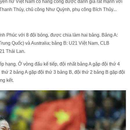
yền nữ Việt Nam có hàng công được đánh giá rất mạnh với
 Thanh Thúy, chủ công Như Quỳnh, phụ công Bích Thủy...
ĩnh Phúc với 8 đội bóng, được chia làm hai bảng. Bảng A:
Trung Quốc) và Australia; bảng B: U21 Việt Nam, CLB
21 Thái Lan.
xếp hạng. Ở vòng đấu kế tiếp, đội nhất bảng A gặp đội thứ 4
 thứ 2 bảng A gặp đội thứ 3 bảng B, đội thứ 2 bảng B gặp đội
ng kết.