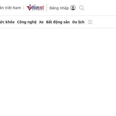
ần Việt Nam
Đăng nhập
ức khỏe
Công nghệ
Xe
Bất động sản
Du lịch