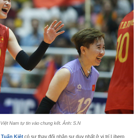
iệt Nam tự tin vào chung kết. Ảnh: S.N
Tuấn Kiệt
có sự thay đổi nhân sự duy nhất ở vị trí Libero