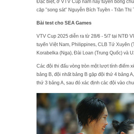
Đặc biệt, ở VTV Cup năm nay tuyển bóng chu
cặp "song sát" Nguyễn Bích Tuyền - Trần Thị
Bài test cho SEA Games
VTV Cup 2025 diễn ra từ 28/6 - 5/7 tại NTĐ V
tuyển Việt Nam, Philippines, CLB Tứ Xuyên (
Korabelka (Nga), Đài Loan (Trung Quốc) và U
Các đội thi đấu vòng tròn một lượt tính điểm 
bảng B, đội nhất bảng B gặp đội thứ 4 bảng A,
thứ 3 bảng A, sau đó xác định các đội vào chu