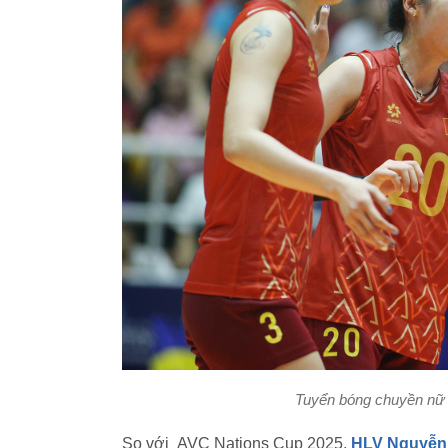
Tuyển bóng chuyền nữ V
So với AVC Nations Cup 2025,
HLV Nguyễn 