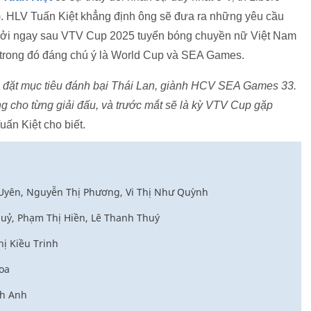
). HLV Tuấn Kiệt khẳng định ông sẽ đưa ra những yêu cầu
 bởi ngay sau VTV Cup 2025 tuyển bóng chuyền nữ Việt Nam
 trong đó đáng chú ý là World Cup và SEA Games.
m đặt mục tiêu đánh bại Thái Lan, giành HCV SEA Games 33.
ng cho từng giải đấu, và trước mắt sẽ là kỳ VTV Cup gặp
ấn Kiệt cho biết.
 Uyên, Nguyễn Thị Phương, Vi Thị Như Quỳnh
huỷ, Phạm Thị Hiền, Lê Thanh Thuý
ị Kiều Trinh
oa
nh Anh