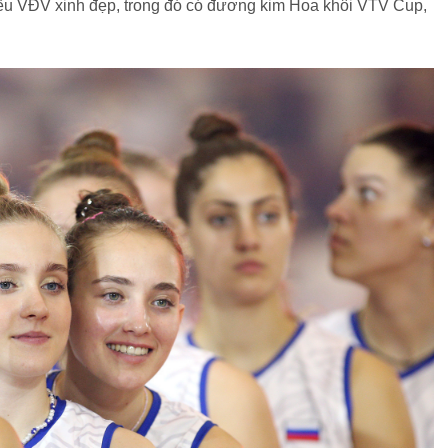
ều VĐV xinh đẹp, trong đó có đương kim Hoa khôi VTV Cup,