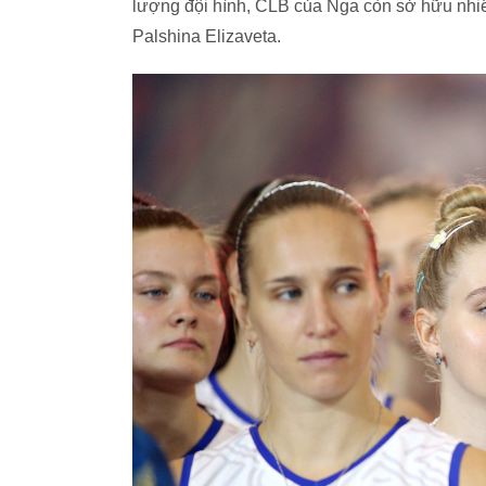
lượng đội hình, CLB của Nga còn sở hữu nhi
Palshina Elizaveta.