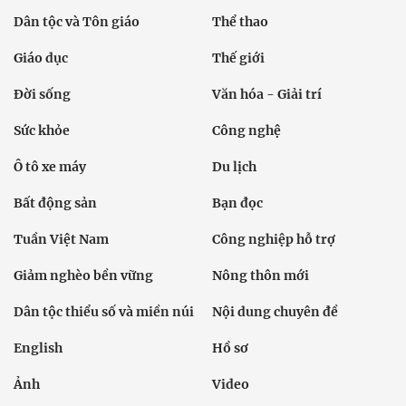
Dân tộc và Tôn giáo
Thể thao
Giáo dục
Thế giới
Đời sống
Văn hóa - Giải trí
Sức khỏe
Công nghệ
Ô tô xe máy
Du lịch
Bất động sản
Bạn đọc
Tuần Việt Nam
Công nghiệp hỗ trợ
Giảm nghèo bền vững
Nông thôn mới
Dân tộc thiểu số và miền núi
Nội dung chuyên đề
English
Hồ sơ
Ảnh
Video