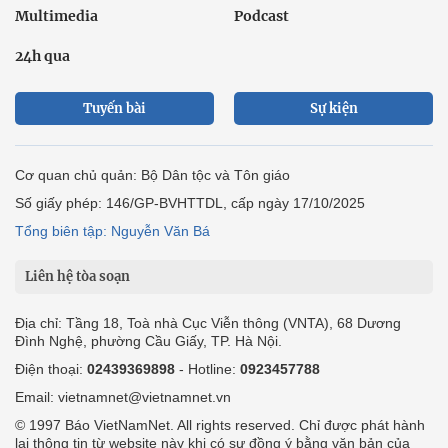
Multimedia
Podcast
24h qua
Tuyến bài
Sự kiện
Cơ quan chủ quản: Bộ Dân tộc và Tôn giáo
Số giấy phép: 146/GP-BVHTTDL, cấp ngày 17/10/2025
Tổng biên tập: Nguyễn Văn Bá
Liên hệ tòa soạn
Địa chỉ: Tầng 18, Toà nhà Cục Viễn thông (VNTA), 68 Dương
Đình Nghệ, phường Cầu Giấy, TP. Hà Nội.
Điện thoại:
02439369898
- Hotline:
0923457788
Email: vietnamnet@vietnamnet.vn
© 1997 Báo VietNamNet. All rights reserved. Chỉ được phát hành
lại thông tin từ website này khi có sự đồng ý bằng văn bản của