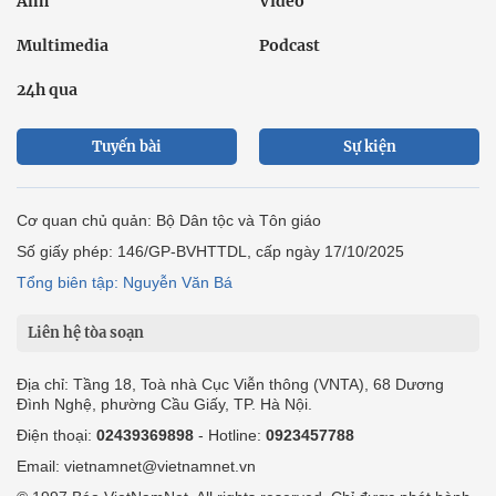
Ảnh
Video
Multimedia
Podcast
24h qua
Tuyến bài
Sự kiện
Cơ quan chủ quản: Bộ Dân tộc và Tôn giáo
Số giấy phép: 146/GP-BVHTTDL, cấp ngày 17/10/2025
Tổng biên tập: Nguyễn Văn Bá
Liên hệ tòa soạn
Địa chỉ: Tầng 18, Toà nhà Cục Viễn thông (VNTA), 68 Dương
Đình Nghệ, phường Cầu Giấy, TP. Hà Nội.
Điện thoại:
02439369898
- Hotline:
0923457788
Email: vietnamnet@vietnamnet.vn