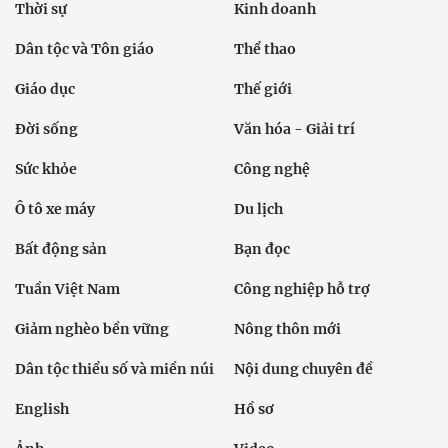
Thời sự
Kinh doanh
Dân tộc và Tôn giáo
Thể thao
Giáo dục
Thế giới
Đời sống
Văn hóa - Giải trí
Sức khỏe
Công nghệ
Ô tô xe máy
Du lịch
Bất động sản
Bạn đọc
Tuần Việt Nam
Công nghiệp hỗ trợ
Giảm nghèo bền vững
Nông thôn mới
Dân tộc thiểu số và miền núi
Nội dung chuyên đề
English
Hồ sơ