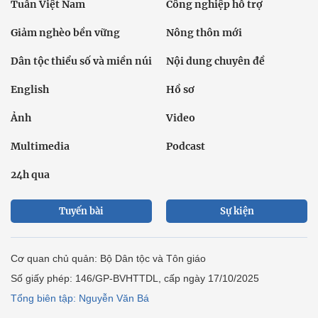
Tuần Việt Nam
Công nghiệp hỗ trợ
Giảm nghèo bền vững
Nông thôn mới
Dân tộc thiểu số và miền núi
Nội dung chuyên đề
English
Hồ sơ
Ảnh
Video
Multimedia
Podcast
24h qua
Tuyến bài
Sự kiện
Cơ quan chủ quản: Bộ Dân tộc và Tôn giáo
Số giấy phép: 146/GP-BVHTTDL, cấp ngày 17/10/2025
Tổng biên tập: Nguyễn Văn Bá