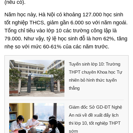
(nếu có).
Năm học này, Hà Nội có khoảng 127.000 học sinh
tốt nghiệp THCS, giảm gần 6.000 so với năm ngoái.
Tổng chỉ tiêu vào lớp 10 các trường công lập là
79.000. Như vậy, tỷ lệ học sinh đỗ là hơn 62%, tăng
nhẹ so với mức 60-61% của các năm trước.
Tuyển sinh lớp 10: Trường
THPT chuyên Khoa học Tự
nhiên bỏ hình thức tuyển
thẳng
Giám đốc Sở GD-ĐT Nghệ
An nói về đề xuất đẩy lịch
thi lớp 10, tốt nghiệp THPT
sớm