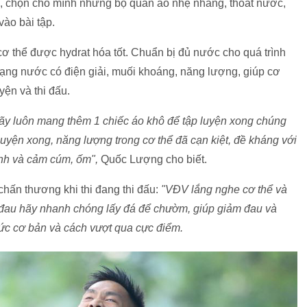
, chọn cho mình những bộ quần áo nhẹ nhàng, thoát nước,
 vào bài tập.
ơ thể được hydrat hóa tốt. Chuẩn bị đủ nước cho quá trình
dạng nước có điện giải, muối khoáng, năng lượng, giúp cơ
yện và thi đấu.
 hãy luôn mang thêm 1 chiếc áo khô để tập luyện xong chúng
p luyện xong, năng lượng trong cơ thể đã cạn kiệt, đề kháng với
ạnh và cảm cúm, ốm",
Quốc Lượng cho biết.
hấn thương khi thi đang thi đấu:
"VĐV lắng nghe cơ thể và
 đau hãy nhanh chóng lấy đá để chườm, giúp giảm đau và
hức cơ bản và cách vượt qua cực điểm.