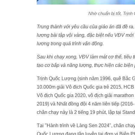
Nhờ chuẩn bị tốt, Trịnh
Trung thành với yêu cầu của giáo án đã đề ra.
lượng bài tập vội vàng, đặc biệt nếu VĐV mới
lượng trong quá trình vận động.
Sau khi chạy xong, VĐV làm mát cơ thể, tiêu t
tạo cơ bắp và năng lượng, thực hiện các biện 
Trịnh Quốc Lượng (sinh năm 1996, quê Bắc G
10.000m giải Vô địch Quốc gia trẻ 2015, HC
Vô địch Quốc gia 2020, vô địch giải maratho
2019) và Nhất đồng đội 4 năm liên tiếp (2016
chân chạy này là 2 tiếng 19 phút, lập tại Sta
Tại "Hành trình về Làng Sen 2024", chân chạy
Quốc Lượng đang tập luyện tại đơn vị Biên 