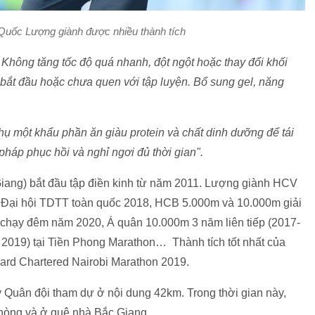
 Quốc Lượng giành được nhiều thành tích
 Không tăng tốc độ quá nhanh, đột ngột hoặc thay đổi khối
 bắt đầu hoặc chưa quen với tập luyện. Bổ sung gel, năng
hụ một khẩu phần ăn giàu protein và chất dinh dưỡng để tái
pháp phục hồi và nghỉ ngơi đủ thời gian".
iang) bắt đầu tập điền kinh từ năm 2011. Lượng giành HCV
B Đại hội TDTT toàn quốc 2018, HCB 5.000m và 10.000m giải
n chạy đêm năm 2020, Á quân 10.000m 3 năm liên tiếp (2017-
- 2019) tại Tiền Phong Marathon… Thành tích tốt nhất của
ndard Chartered Nairobi Marathon 2019.
 Quân đội tham dự ở nội dung 42km. Trong thời gian này,
Phòng và ở quê nhà Bắc Giang.