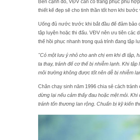
Bên cạnh đó, VĐV cần có trang phục phù hợp
thiết kế đẹp sẽ cho tinh thần tốt hơn khi bước
Uống đủ nước trước khi bắt đầu để đảm bảo c
tập luyện hoặc thi đấu. VĐV nên ưu tiên các 
thể hồi phục nhanh trong quá trình đang tập lu
"Có một lưu ý nhỏ cho anh chị em khi đi tập,
ta thay, tránh để cơ thể bị nhiễm lạnh. Khi tậ
môi trường không được tốt nên dễ bị nhiễm l
Chân chạy sinh năm 1996 chia sẻ cách tránh c
dừng lại nếu cảm thấy đau hoặc mệt mỏi. Khi
tránh tổn thương lan rộng. Chuẩn bị kỹ kiến t