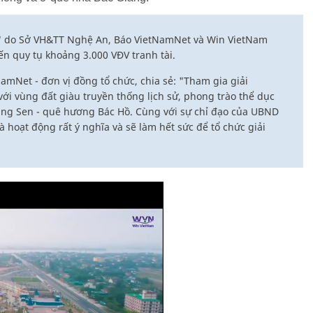
4" do Sở VH&TT Nghệ An, Báo VietNamNet và Win VietNam
ến quy tụ khoảng 3.000 VĐV tranh tài.
mNet - đơn vị đồng tổ chức, chia sẻ: "Tham gia giải
ới vùng đất giàu truyền thống lịch sử, phong trào thể dục
Làng Sen - quê hương Bác Hồ. Cùng với sự chỉ đạo của UBND
 hoạt động rất ý nghĩa và sẽ làm hết sức để tổ chức giải