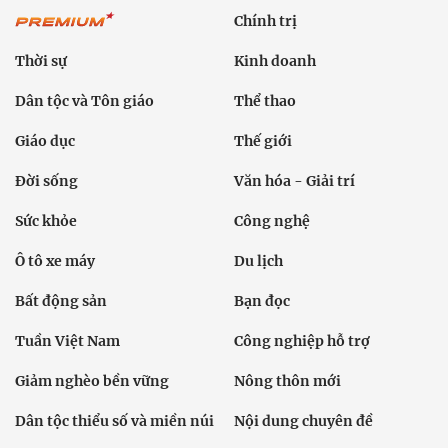
Chính trị
Thời sự
Kinh doanh
Dân tộc và Tôn giáo
Thể thao
Giáo dục
Thế giới
Đời sống
Văn hóa - Giải trí
Sức khỏe
Công nghệ
Ô tô xe máy
Du lịch
Bất động sản
Bạn đọc
Tuần Việt Nam
Công nghiệp hỗ trợ
Giảm nghèo bền vững
Nông thôn mới
Dân tộc thiểu số và miền núi
Nội dung chuyên đề