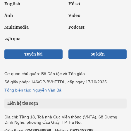
English
Hồ sơ
Ảnh
Video
Multimedia
Podcast
24h qua
Tuyến bài
Sự kiện
Cơ quan chủ quản: Bộ Dân tộc và Tôn giáo
Số giấy phép: 146/GP-BVHTTDL, cấp ngày 17/10/2025
Tổng biên tập: Nguyễn Văn Bá
Liên hệ tòa soạn
Địa chỉ: Tầng 18, Toà nhà Cục Viễn thông (VNTA), 68 Dương
Đình Nghệ, phường Cầu Giấy, TP. Hà Nội.
Điện thoại:
02439369898
- Hotline:
0923457788