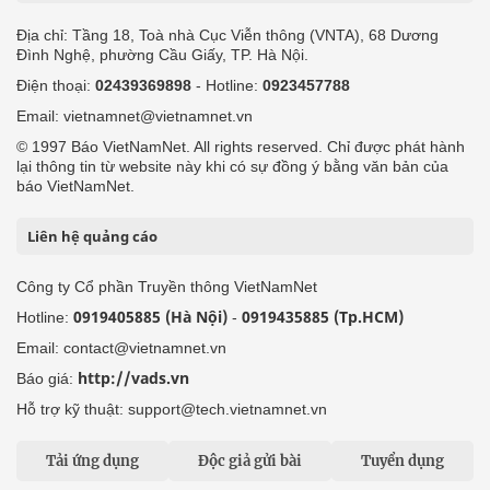
Địa chỉ: Tầng 18, Toà nhà Cục Viễn thông (VNTA), 68 Dương
Đình Nghệ, phường Cầu Giấy, TP. Hà Nội.
Điện thoại:
02439369898
- Hotline:
0923457788
Email: vietnamnet@vietnamnet.vn
© 1997 Báo VietNamNet. All rights reserved. Chỉ được phát hành
lại thông tin từ website này khi có sự đồng ý bằng văn bản của
báo VietNamNet.
Liên hệ quảng cáo
Công ty Cổ phần Truyền thông VietNamNet
0919405885 (Hà Nội)
0919435885 (Tp.HCM)
Hotline:
-
Email: contact@vietnamnet.vn
http://vads.vn
Báo giá:
Hỗ trợ kỹ thuật: support@tech.vietnamnet.vn
Tải ứng dụng
Độc giả gửi bài
Tuyển dụng