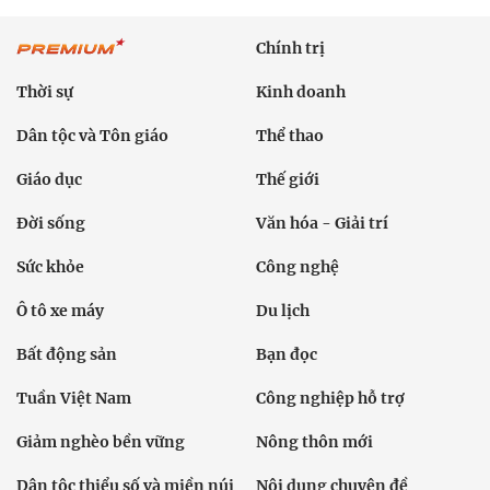
Chính trị
Thời sự
Kinh doanh
Dân tộc và Tôn giáo
Thể thao
Giáo dục
Thế giới
Đời sống
Văn hóa - Giải trí
Sức khỏe
Công nghệ
Ô tô xe máy
Du lịch
Bất động sản
Bạn đọc
Tuần Việt Nam
Công nghiệp hỗ trợ
Giảm nghèo bền vững
Nông thôn mới
Dân tộc thiểu số và miền núi
Nội dung chuyên đề