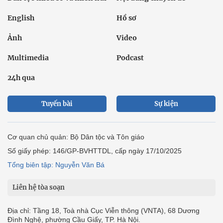
English
Hồ sơ
Ảnh
Video
Multimedia
Podcast
24h qua
Tuyến bài
Sự kiện
Cơ quan chủ quản: Bộ Dân tộc và Tôn giáo
Số giấy phép: 146/GP-BVHTTDL, cấp ngày 17/10/2025
Tổng biên tập: Nguyễn Văn Bá
Liên hệ tòa soạn
Địa chỉ: Tầng 18, Toà nhà Cục Viễn thông (VNTA), 68 Dương
Đình Nghệ, phường Cầu Giấy, TP. Hà Nội.