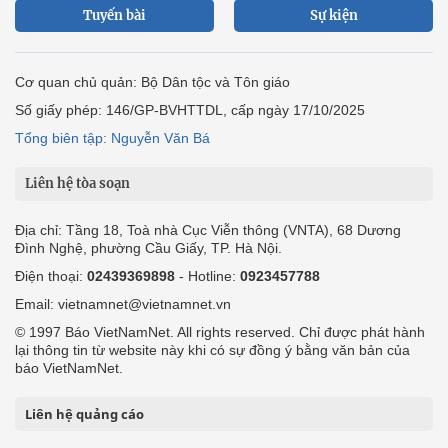
Tuyến bài
Sự kiện
Cơ quan chủ quản: Bộ Dân tộc và Tôn giáo
Số giấy phép: 146/GP-BVHTTDL, cấp ngày 17/10/2025
Tổng biên tập: Nguyễn Văn Bá
Liên hệ tòa soạn
Địa chỉ: Tầng 18, Toà nhà Cục Viễn thông (VNTA), 68 Dương
Đình Nghệ, phường Cầu Giấy, TP. Hà Nội.
Điện thoại:
02439369898
- Hotline:
0923457788
Email: vietnamnet@vietnamnet.vn
© 1997 Báo VietNamNet. All rights reserved. Chỉ được phát hành
lại thông tin từ website này khi có sự đồng ý bằng văn bản của
báo VietNamNet.
Liên hệ quảng cáo