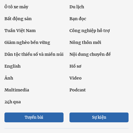
Ô tô xe máy
Du lịch
Bất động sản
Bạn đọc
Tuần Việt Nam
Công nghiệp hỗ trợ
Giảm nghèo bền vững
Nông thôn mới
Dân tộc thiểu số và miền núi
Nội dung chuyên đề
English
Hồ sơ
Ảnh
Video
Multimedia
Podcast
24h qua
Tuyến bài
Sự kiện