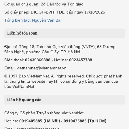
Cơ quan chủ quản: Bộ Dân tộc và Tôn giáo
Số giấy phép: 146/GP-BVHTTDL, cấp ngày 17/10/2025
Tổng biên tập: Nguyễn Văn Bá
Liên hệ tòa soạn
Địa chỉ: Tầng 18, Toà nhà Cục Viễn thông (VNTA), 68 Dương
Đình Nghệ, phường Cầu Giấy, TP. Hà Nội.
Điện thoại:
02439369898
- Hotline:
0923457788
Email: vietnamnet@vietnamnet.vn
© 1997 Báo VietNamNet. All rights reserved. Chỉ được phát hành
lại thông tin từ website này khi có sự đồng ý bằng văn bản của
báo VietNamNet.
Liên hệ quảng cáo
Công ty Cổ phần Truyền thông VietNamNet
0919405885 (Hà Nội)
0919435885 (Tp.HCM)
Hotline:
-
Email: contact@vietnamnet.vn