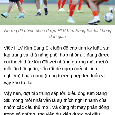
Nhưng để chinh phục được HLV Kim Sang Sik lại không
đơn giản
Việc HLV Kim Sang Sik luôn đề cao tính kỷ luật, sự
tập trung và khả năng phối hợp nhóm… đang được
coi thách thức lớn đối với những gương mặt mới ở
mỗi lần hội quân, vốn rất dễ ngợp (nếu ít kinh
nghiệm) hoặc nặng (trong trường hợp lớn tuổi) vì
vậy khó trụ lại.
Vậy nên, đợt tập trung sắp tới, điều ông Kim Sang
Sik mong mỏi nhất vẫn là sự thích nghi nhanh của
nhóm các cầu thủ mới. Và cũng rất may phần đông
trong số những ứng viên dự kiến được gọi đều