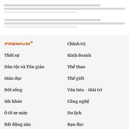
Chính trị
Thời sự
Kinh doanh
Dân tộc và Tôn giáo
Thể thao
Giáo dục
Thế giới
Đời sống
Văn hóa - Giải trí
Sức khỏe
Công nghệ
Ô tô xe máy
Du lịch
Bất động sản
Bạn đọc