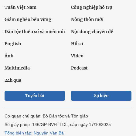
Tuần Việt Nam
Công nghiệp hỗ trợ
Giảm nghèo bền vững
Nông thôn mới
Dân tộc thiểu số và miền núi
Nội dung chuyên đề
English
Hồ sơ
Ảnh
Video
Multimedia
Podcast
24h qua
Tuyến bài
Sự kiện
Cơ quan chủ quản: Bộ Dân tộc và Tôn giáo
Số giấy phép: 146/GP-BVHTTDL, cấp ngày 17/10/2025
Tổng biên tập: Nguyễn Văn Bá