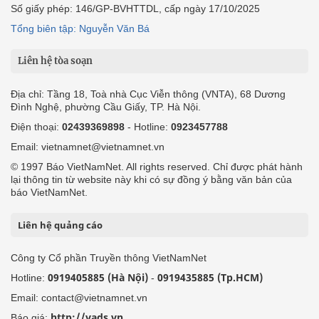
Số giấy phép: 146/GP-BVHTTDL, cấp ngày 17/10/2025
Tổng biên tập: Nguyễn Văn Bá
Liên hệ tòa soạn
Địa chỉ: Tầng 18, Toà nhà Cục Viễn thông (VNTA), 68 Dương
Đình Nghệ, phường Cầu Giấy, TP. Hà Nội.
Điện thoại:
02439369898
- Hotline:
0923457788
Email: vietnamnet@vietnamnet.vn
© 1997 Báo VietNamNet. All rights reserved. Chỉ được phát hành
lại thông tin từ website này khi có sự đồng ý bằng văn bản của
báo VietNamNet.
Liên hệ quảng cáo
Công ty Cổ phần Truyền thông VietNamNet
0919405885 (Hà Nội)
0919435885 (Tp.HCM)
Hotline:
-
Email: contact@vietnamnet.vn
http://vads.vn
Báo giá: