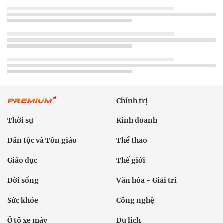
Chính trị
Thời sự
Kinh doanh
Dân tộc và Tôn giáo
Thể thao
Giáo dục
Thế giới
Đời sống
Văn hóa - Giải trí
Sức khỏe
Công nghệ
Ô tô xe máy
Du lịch