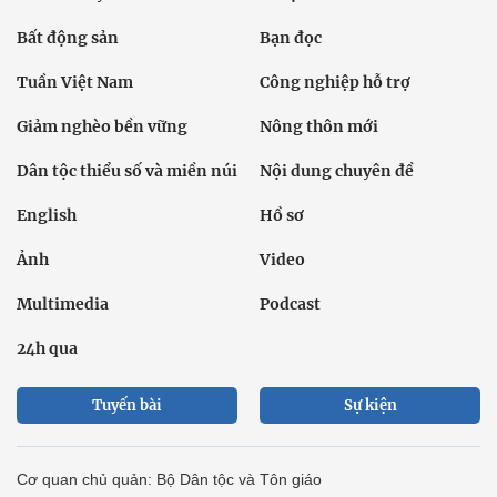
Bất động sản
Bạn đọc
Tuần Việt Nam
Công nghiệp hỗ trợ
Giảm nghèo bền vững
Nông thôn mới
Dân tộc thiểu số và miền núi
Nội dung chuyên đề
English
Hồ sơ
Ảnh
Video
Multimedia
Podcast
24h qua
Tuyến bài
Sự kiện
Cơ quan chủ quản: Bộ Dân tộc và Tôn giáo