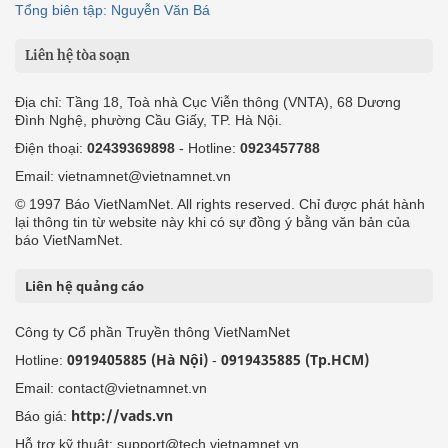
Tổng biên tập: Nguyễn Văn Bá
Liên hệ tòa soạn
Địa chỉ: Tầng 18, Toà nhà Cục Viễn thông (VNTA), 68 Dương
Đình Nghệ, phường Cầu Giấy, TP. Hà Nội.
Điện thoại:
02439369898
- Hotline:
0923457788
Email: vietnamnet@vietnamnet.vn
© 1997 Báo VietNamNet. All rights reserved. Chỉ được phát hành
lại thông tin từ website này khi có sự đồng ý bằng văn bản của
báo VietNamNet.
Liên hệ quảng cáo
Công ty Cổ phần Truyền thông VietNamNet
0919405885 (Hà Nội)
0919435885 (Tp.HCM)
Hotline:
-
Email: contact@vietnamnet.vn
http://vads.vn
Báo giá:
Hỗ trợ kỹ thuật: support@tech.vietnamnet.vn