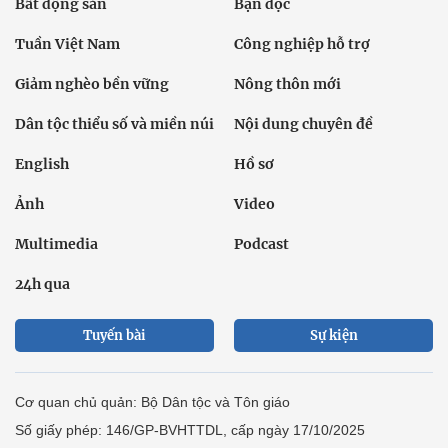
Bất động sản
Bạn đọc
Tuần Việt Nam
Công nghiệp hỗ trợ
Giảm nghèo bền vững
Nông thôn mới
Dân tộc thiểu số và miền núi
Nội dung chuyên đề
English
Hồ sơ
Ảnh
Video
Multimedia
Podcast
24h qua
Tuyến bài
Sự kiện
Cơ quan chủ quản: Bộ Dân tộc và Tôn giáo
Số giấy phép: 146/GP-BVHTTDL, cấp ngày 17/10/2025