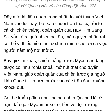
Nhưng, điều quan trọng hơn cả vẫn là niềm tin đang trở
lại với Quang Hải và các đồng đội. Ảnh: SN
Đây mới là điều quan trọng nhất đối với tuyển Việt
Nam vào lúc này, bởi sau chuỗi trận thất bại rồi tới
cả khi chiến thắng, đoàn quân của HLV Kim Sang
Sik vẫn tỏ ra quá nhiều bất ổn, mà nguyên nhân rất
có thể vì thiếu niềm tin từ chính mình cho tới cả việc
người hâm mộ hơi thờ ơ.
Bây giờ thì khác, chiến thắng trước Myanmar đang
được coi như “chìa khoá” mở nút thắt cho tuyển
Việt Nam, giúp đoàn quân của chiến lược gia người
Hàn Quốc tự tin hơn bước vào các trận đấu ở vòng
knock-out.
Có thể khẳng định như thế nếu nhìn Quang Hải ở
trận đấu gặp Myanmar sẽ rõ, tiền vệ đội trưởng