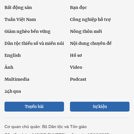
Bất động sản
Bạn đọc
Tuần Việt Nam
Công nghiệp hỗ trợ
Giảm nghèo bền vững
Nông thôn mới
Dân tộc thiểu số và miền núi
Nội dung chuyên đề
English
Hồ sơ
Ảnh
Video
Multimedia
Podcast
24h qua
Tuyến bài
Sự kiện
Cơ quan chủ quản: Bộ Dân tộc và Tôn giáo