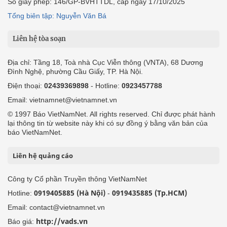
Số giấy phép: 146/GP-BVHTTDL, cấp ngày 17/10/2025
Tổng biên tập: Nguyễn Văn Bá
Liên hệ tòa soạn
Địa chỉ: Tầng 18, Toà nhà Cục Viễn thông (VNTA), 68 Dương
Đình Nghệ, phường Cầu Giấy, TP. Hà Nội.
Điện thoại:
02439369898
- Hotline:
0923457788
Email: vietnamnet@vietnamnet.vn
© 1997 Báo VietNamNet. All rights reserved. Chỉ được phát hành
lại thông tin từ website này khi có sự đồng ý bằng văn bản của
báo VietNamNet.
Liên hệ quảng cáo
Công ty Cổ phần Truyền thông VietNamNet
0919405885 (Hà Nội)
0919435885 (Tp.HCM)
Hotline:
-
Email: contact@vietnamnet.vn
http://vads.vn
Báo giá: